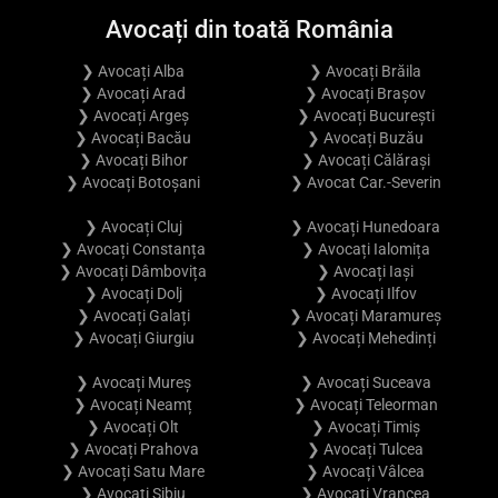
Avocați din toată România
❯ Avocați Alba
❯ Avocați Brăila
❯ Avocați Arad
❯ Avocați Brașov
❯ Avocați Argeș
❯ Avocați București
❯ Avocați Bacău
❯ Avocați Buzău
❯ Avocați Bihor
❯ Avocați Călărași
❯ Avocați Botoșani
❯ Avocat Car.-Severin
❯ Avocați Cluj
❯ Avocați Hunedoara
❯ Avocați Constanța
❯ Avocați Ialomița
❯ Avocați Dâmbovița
❯ Avocați Iași
❯ Avocați Dolj
❯ Avocați Ilfov
❯ Avocați Galați
❯ Avocați Maramureș
❯ Avocați Giurgiu
❯ Avocați Mehedinți
❯ Avocați Mureș
❯ Avocați Suceava
❯ Avocați Neamț
❯ Avocați Teleorman
❯ Avocați Olt
❯ Avocați Timiș
❯ Avocați Prahova
❯ Avocați Tulcea
❯ Avocați Satu Mare
❯ Avocați Vâlcea
❯ Avocați Sibiu
❯ Avocați Vrancea