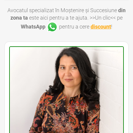
Avocatul specializat în Moștenire și Succesiune
din
zona ta
este aici pentru a te ajuta. >>Un clic<< pe
WhatsApp
pentru a cere
discount
!