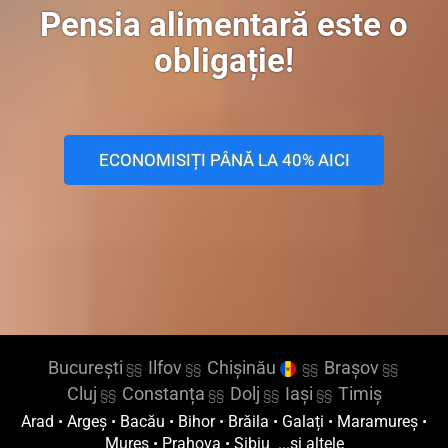
Pensia alimentară este o
obligație!
ECONOMISIȚI PÂNĂ LA 40% AICI
București
Ilfov
Chișinău
Brașov
§§
§§
§§
§§
Cluj
Constanța
Dolj
Iași
Timiș
§§
§§
§§
§§
Arad
•
Argeș
•
Bacău
•
Bihor
•
Brăila
•
Galați
•
Maramureș
•
Mureș
•
Prahova
•
Sibiu
...și altele