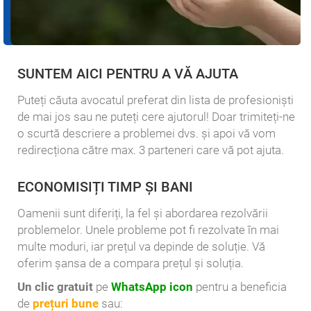
SUNTEM AICI PENTRU A VĂ AJUTA
Puteți căuta avocatul preferat din lista de profesioniști
de mai jos sau ne puteți cere ajutorul! Doar trimiteți-ne
o scurtă descriere a problemei dvs. și apoi vă vom
redirecționa către max. 3 parteneri care vă pot ajuta.
ECONOMISIȚI TIMP ȘI BANI
Oamenii sunt diferiți, la fel și abordarea rezolvării
problemelor. Unele probleme pot fi rezolvate în mai
multe moduri, iar prețul va depinde de soluție. Vă
oferim șansa de a compara prețul și soluția.
Un clic gratuit
pe
WhatsApp icon
pentru a beneficia
de
prețuri bune
sau: