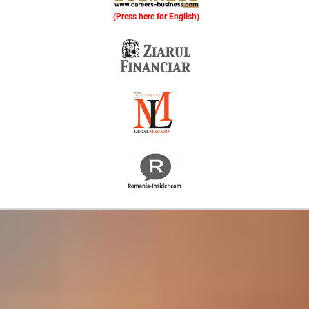
(Press here for English)
Oferim consultanță online gratuită și acces non-stop la specialiștii noștri. Solicitați gratuit 3 oferte și comparați prețul și serviciile înainte de a vă decide.