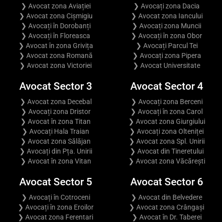
❯ Avocat zona Aviației
❯ Avocați zona Dacia
❯ Avocat zona Cișmigiu
❯ Avocat zona Iancului
❯ Avocați în Dorobanți
❯ Avocați zona Muncii
❯ Avocați în Floreasca
❯ Avocați în zona Obor
❯ Avocat în zona Grivița
❯ Avocați Parcul Tei
❯ Avocat zona Romană
❯ Avocați zona Pipera
❯ Avocat zona Victoriei
❯ Avocat Universitate
Avocat Sector 3
Avocat Sector 4
❯ Avocat zona Decebal
❯ Avocați zona Berceni
❯ Avocați zona Dristor
❯ Avocați în zona Carol
❯ Avocat în zona Titan
❯ Avocat zona Giurgiului
❯ Avocați Hala Traian
❯ Avocați zona Olteniței
❯ Avocat zona Sălăjan
❯ Avocat zona Spl. Unirii
❯ Avocați din Pța. Unirii
❯ Avocat din Tineretului
❯ Avocat în zona Vitan
❯ Avocat zona Văcărești
Avocat Sector 5
Avocat Sector 6
❯ Avocați în Cotroceni
❯ Avocat din Belvedere
❯ Avocați în zona Eroilor
❯ Avocat zona Crângași
❯ Avocat zona Ferentari
❯ Avocat în Dr. Taberei