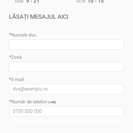
Mie:
9 - 21
W/e:
10 - 15
LĂSAȚI MESAJUL AICI
*Numele dvs.
*Zonă
*E-mail
*Număr de telefon
(+40)