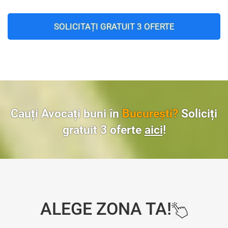
SOLICITAȚI GRATUIT 3 OFERTE
Cauți Avocați buni în
București?
Soliciți
gratuit 3 oferte
aici
!
ALEGE ZONA TA!