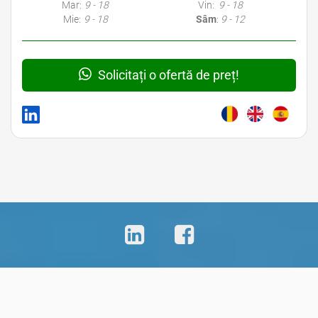
Mar:
9 - 18
Vin:
9 - 18
Mie:
9 - 18
Sâm
:
9 - 12
Solicitați o ofertă de preț!