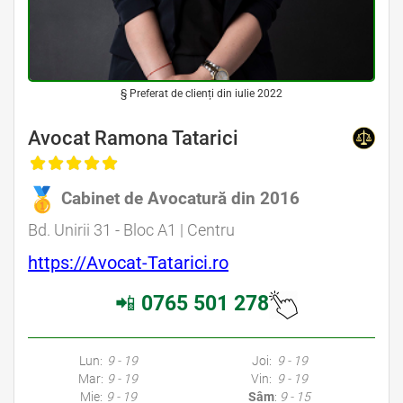
§ Preferat de clienți din iulie 2022
Avocat Ramona Tatarici
Cabinet de Avocatură din 2016
Bd. Unirii 31 - Bloc A1 | Centru
https://Avocat-Tatarici.ro
📲
0765 501 278
Lun:
9 - 19
Joi:
9 - 19
Mar:
9 - 19
Vin:
9 - 19
Mie:
9 - 19
Sâm
:
9 - 15