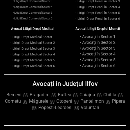
• Litigii Drept Comercial Sector 3
• Litigii Drept Penal în Sector 3
• Litigii Drept Comercial Sector 4
• Litigii Drept Penal în Sector 4
• Litigii Drept Comercial Sector 5
• Litigii Drept Penal în Sector 5
• Litigii Drept Comercial Sector 6
• Litigii Drept Penal în Sector 6
Avocat Litigii Drept Medical
Avocat Litigii Dreptul Muncii
• Avocați în Sector 1
• Litigii Drept Medical Sector 1
• Avocați în Sector 2
• Litigii Drept Medical Sector 2
• Avocați în Sector 3
• Litigii Drept Medical Sector 3
• Avocați în Sector 4
• Litigii Drept Medical Sector 4
• Avocați în Sector 5
• Litigii Drept Medical Sector 5
• Avocați în Sector 6
• Litigii Drept Medical Sector 6
Avocați în Județul Ilfov
Berceni
Bragadiru
Buftea
Chiajna
Chitila
§§
§§
§§
§§
§§
Cornetu
Măgurele
Otopeni
Pantelimon
Pipera
§§
§§
§§
§§
Popești-Leordeni
Voluntari
§§
§§