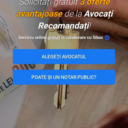
Solicitați gratuit
3 oferte
avantajoase
de la
Avocați
Recomandați
!
Serviciu online
gratuit
în colaborare cu Sibus
ALEGEȚI AVOCATUL
POATE ȘI UN NOTAR PUBLIC?