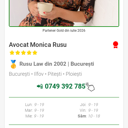
Partener Gold din iulie 2026
Avocat Monica Rusu
Rusu Law din 2002 | București
București • Ilfov • Pitești • Ploiești
📲
0749 392 785
Lun:
9 - 19
Joi:
9 - 19
Mar:
9 - 19
Vin:
9 - 19
Mie:
9 - 19
Sâm
:
10 - 18