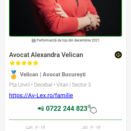
§§ Performanță de top din decembrie 2021
Avocat Alexandra Velican
Velican | Avocat București
Pța Unirii • Decebal • Vitan | Sector 3
https://Av-Lex.ro/familie
📲
0722 244 823
Lun:
9 - 18
Joi:
9 - 18