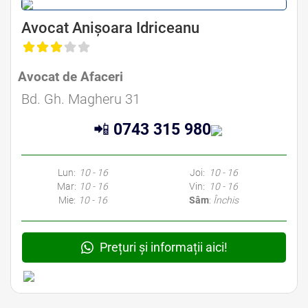
Avocat Drept Comercial Bucuresti • Avocat Drept Societar Bucuresti • Avocat Dreptul Afacerilor Bucuresti • Avocat Drept
de Business Bucuresti
Avocat Anișoara Idriceanu
Avocat de Afaceri
Bd. Gh. Magheru 31
📲
0743 315 980
Lun:
10 - 16
Joi:
10 - 16
Mar:
10 - 16
Vin:
10 - 16
Mie:
10 - 16
Sâm
:
Închis
Prețuri și informații aici!