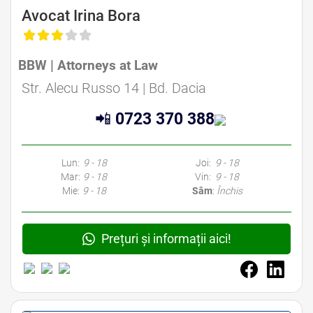
de Business Bucuresti
Avocat Irina Bora
BBW | Attorneys at Law
Str. Alecu Russo 14 | Bd. Dacia
📲
0723 370 388
Lun:
9 - 18
Joi:
9 - 18
Mar:
9 - 18
Vin:
9 - 18
Mie:
9 - 18
Sâm
:
Închis
Prețuri și informații aici!