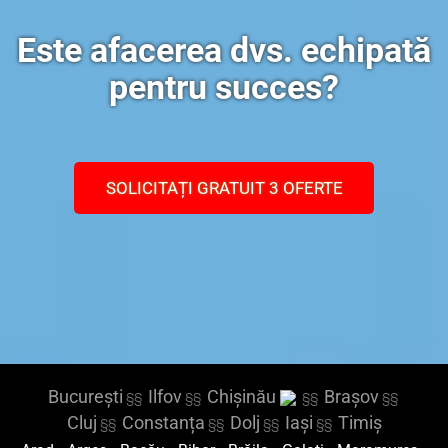
Este afacerea dvs. echipată
pentru succes?
SOLICITAȚI GRATUIT 3 OFERTE
București
Ilfov
Chișinău
Brașov
§§
§§
§§
§§
Cluj
Constanța
Dolj
Iași
Timiș
§§
§§
§§
§§