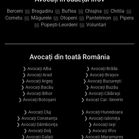
Berceni
Bragadiru
Buftea
Chiajna
Chitila
§§
§§
§§
§§
§§
Cornetu
Măgurele
Otopeni
Pantelimon
Pipera
§§
§§
§§
§§
Popești-Leordeni
Voluntari
§§
§§
Avocați din toată România
❯ Avocați Alba
❯ Avocați Brăila
❯ Avocați Arad
❯ Avocați Brașov
❯ Avocați Argeș
❯ Avocați București
❯ Avocați Bacău
❯ Avocați Buzău
❯ Avocați Bihor
❯ Avocați Călărași
❯ Avocați Botoșani
❯ Avocat Car.-Severin
❯ Avocați Cluj
❯ Avocați Hunedoara
❯ Avocați Constanța
❯ Avocați Ialomița
❯ Avocați Dâmbovița
❯ Avocați Iași
❯ Avocați Dolj
❯ Avocați Ilfov
❯ Avocați Galați
❯ Avocați Maramureș