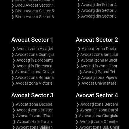
❯ Avocați din Sector 4
❯ Birou Avocat Sector 4
❯ Avocați din Sector 5
❯ Birou Avocat Sector 5
❯ Avocați din Sector 6
❯ Birou Avocat Sector 6
Avocat Sector 1
Avocat Sector 2
❯ Avocat zona Aviației
❯ Avocați zona Dacia
❯ Avocat zona Cișmigiu
❯ Avocat zona Iancului
❯ Avocați în Dorobanți
❯ Avocați zona Muncii
❯ Avocați în Floreasca
❯ Avocați în zona Obor
❯ Avocat în zona Grivița
❯ Avocați Parcul Tei
❯ Avocat zona Romană
❯ Avocați zona Pipera
❯ Avocat zona Victoriei
❯ Avocat Universitate
Avocat Sector 3
Avocat Sector 4
❯ Avocat zona Decebal
❯ Avocați zona Berceni
❯ Avocați zona Dristor
❯ Avocați în zona Carol
❯ Avocat în zona Titan
❯ Avocat zona Giurgiului
❯ Avocați Hala Traian
❯ Avocați zona Olteniței
❯ Avocat zona Sălăjan
❯ Avocat zona Spl. Unirii