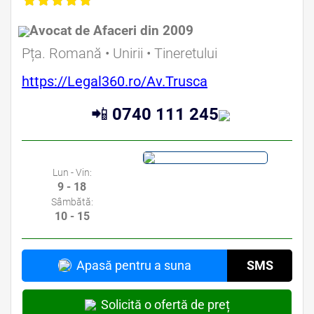
Avocat de Afaceri din 2009
Pța. Romană • Unirii • Tineretului
https://Legal360.ro/Av.Trusca
📲
0740 111 245
Lun - Vin:
9 - 18
Sâmbătă:
10 - 15
Apasă pentru a suna
SMS
Solicită o ofertă de preț