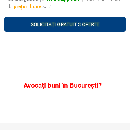
de
prețuri bune
sau:
SOLICITAȚI GRATUIT 3 OFERTE
Cauți
Avocați buni în București?
Soliciți
gratuit 3 oferte
aici
!