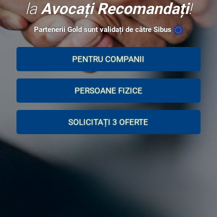
la
Avocați Recomandați
!
Partenerii Gold sunt validați de către Sibus
PENTRU COMPANII
PERSOANE FIZICE
SOLICITAȚI 3 OFERTE