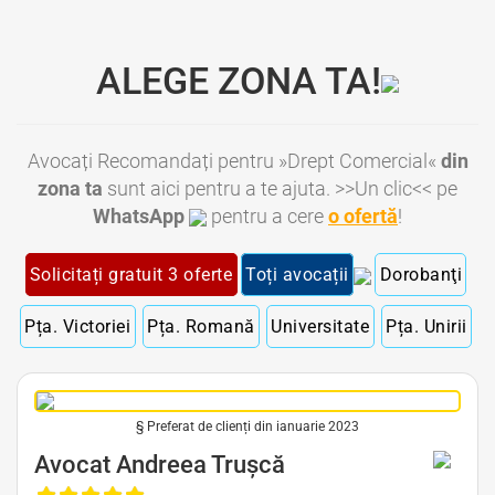
ALEGE ZONA TA!
Avocați Recomandați pentru »Drept Comercial«
din
zona ta
sunt aici pentru a te ajuta. >>Un clic<< pe
WhatsApp
pentru a cere
o ofertă
!
Solicitați gratuit 3 oferte
Toți avocații
Dorobanţi
Pța. Victoriei
Pța. Romană
Universitate
Pța. Unirii
§ Preferat de clienți din ianuarie 2023
Avocat Drept Comercial Bucuresti • Avocat Drept Societar Bucuresti • Avocat Dreptul Afacerilor Bucuresti • Avocat Drept
de Business Bucuresti
Avocat Andreea Trușcă