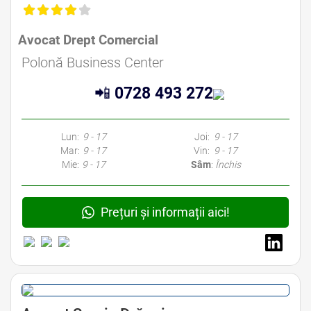
Avocat Drept Comercial
Polonă Business Center
📲
0728 493 272
Lun:
9 - 17
Joi:
9 - 17
Mar:
9 - 17
Vin:
9 - 17
Mie:
9 - 17
Sâm
:
Închis
Prețuri și informații aici!
Avocat Drept Comercial Bucuresti • Avocat Drept Societar Bucuresti • Avocat Dreptul Afacerilor Bucuresti • Avocat Drept
de Business Bucuresti