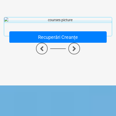
Recuperări Creanțe
<
>