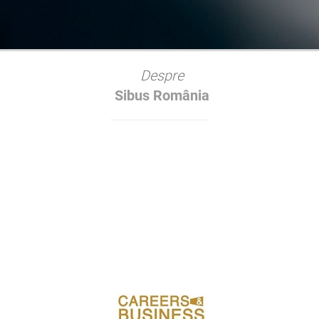
Despre
Sibus România