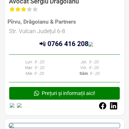
Avocat Sergiu Drăgoianu
Pîrvu, Drăgoianu & Partners
Str. Vulcan Județul 6-8
📲
0766 416 208
Lun:
9 - 20
Joi:
9 - 20
Mar:
9 - 20
Vin:
9 - 20
Mie:
9 - 20
Sâm
:
9 - 20
Prețuri și informații aici!
Avocat Drept Comercial Bucuresti • Avocat Drept Societar Bucuresti • Avocat Dreptul Afacerilor Bucuresti • Avocat Drept