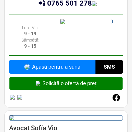
📲
0765 501 278
Lun - Vin:
9 - 19
Sâmbătă:
9 - 15
Apasă pentru a suna
SMS
Solicită o ofertă de preț
Avocat Drept Comercial Bucuresti • Avocat Drept Societar Bucuresti • Avocat Dreptul Afacerilor Bucuresti • Avocat Drept
de Business Bucuresti
Avocat Sofía Vio