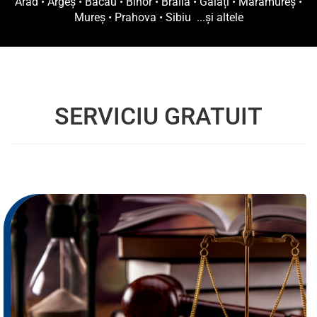
Arad
•
Argeș
•
Bacău
•
Bihor
•
Brăila
•
Galați
•
Maramureș
•
Mureș
•
Prahova
•
Sibiu
...și altele
SERVICIU GRATUIT