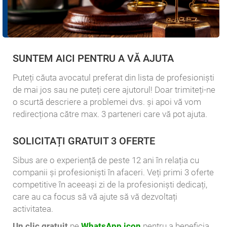
SUNTEM AICI PENTRU A VĂ AJUTA
Puteți căuta avocatul preferat din lista de profesioniști
de mai jos sau ne puteți cere ajutorul! Doar trimiteți-ne
o scurtă descriere a problemei dvs. și apoi vă vom
redirecționa către max. 3 parteneri care vă pot ajuta.
SOLICITAȚI GRATUIT 3 OFERTE
Sibus are o experiență de peste 12 ani în relația cu
companii și profesioniști în afaceri. Veți primi 3 oferte
competitive în aceeași zi de la profesioniști dedicați,
care au ca focus să vă ajute să vă dezvoltați
activitatea.
Un clic gratuit
pe
WhatsApp icon
pentru a beneficia