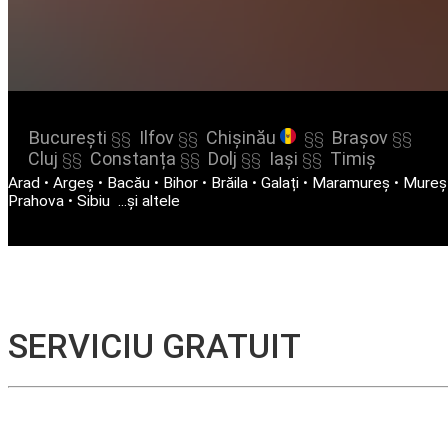
București
Ilfov
Chișinău
Brașov
§§
§§
§§
§§
Cluj
Constanța
Dolj
Iași
Timiș
§§
§§
§§
§§
Arad
•
Argeș
•
Bacău
•
Bihor
•
Brăila
•
Galați
•
Maramureș
•
Mureș
Prahova
•
Sibiu
...și altele
SERVICIU GRATUIT