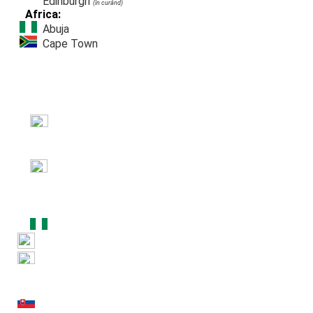
Edinburgh
(în curând)
Africa:
Abuja
Cape Town
- ASISTENȚĂ CLIENȚI
- TOATE DOMENIILE
- PARTENERI NOI
Vizitați partenerii noștri în:
BUCHAREST
ROMÂNIA
CHIȘINĂU
MADRID
DUBLIN
EDINBURGH
Africa: ⬇
ABUJA
KYIV
ANKARA
KØBENHAVN
PRAHA
BRATISLAVA