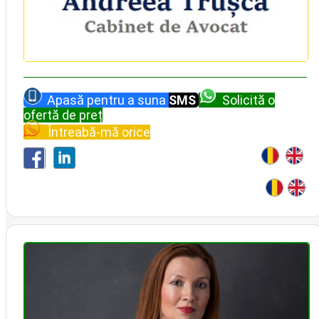
Apasă pentru a suna
SMS
Solicită o
ofertă de preț
Întreabă-mă orice