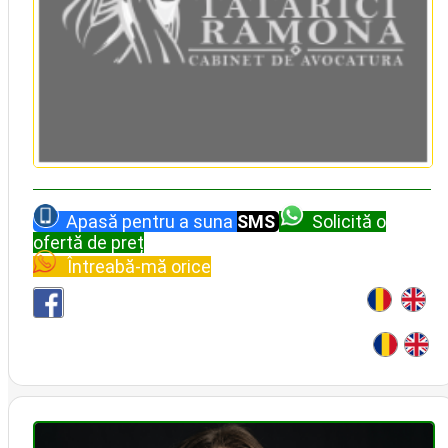
Apasă pentru a suna
SMS
Solicită o
ofertă de preț
Întreabă-mă orice