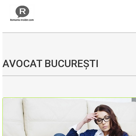
Oferim consultanță online gratuită și acces non-stop la specialiștii noștri. Solicitați gratuit 3 oferte și comparați prețul și serviciile înainte de a vă decide.
AVOCAT BUCUREȘTI