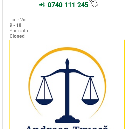
📲
0740 111 245
Avocati Bucuresti • Cabinete Avocatura Bucuresti • Avocati Specializati Bucuresti • Avocat Bun Bucuresti
Lun - Vin:
9 - 18
Sâmbătă:
Closed