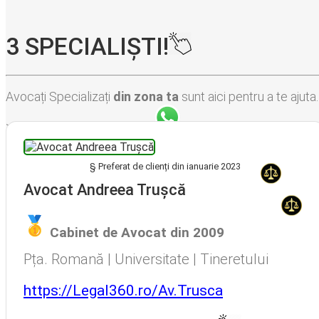
3 SPECIALIȘTI!
Avocați Specializați
din zona ta
sunt aici pentru a te ajuta.
>>Un clic<< pe
WhatsApp
pentru a cere
discount
!
Avocat Bucuresti • Avocat Bun Bucuresti • Avocat Ieftin Bucuresti • Avocati Bucuresti • Avocati Sector 1 Bucuresti • Avocati Sector 2 Bucuresti • Avocati Sector 3 Bucuresti • Avocati Sector 4 Bucuresti • Avocati Sector 5 Bucuresti • Avocati Sector 6 Bucuresti
§ Preferat de clienți din ianuarie 2023
Avocat Specializat în Drept Civil • Avocat Specializat în Dreptul Familiei
Avocat Andreea Trușcă
, Baroul Bucuresti
Cabinet de Avocat din 2009
Avocat Specializat în Drept Civil • Avocat Specializat în Dreptul Familiei
Pța. Romană | Universitate | Tineretului
https://Legal360.ro/Av.Trusca