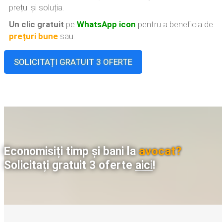
prețul și soluția.
Un clic gratuit
pe
WhatsApp icon
pentru a beneficia de
prețuri bune
sau:
SOLICITAȚI GRATUIT 3 OFERTE
avocat?
Economisiți timp și bani la
Solicitați gratuit 3 oferte
aici
!