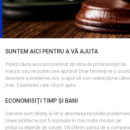
SUNTEM AICI PENTRU A VĂ AJUTA
Puteți căuta avocatul preferat din lista de profesioniști de
mai jos sau ne puteți cere ajutorul! Doar trimiteți-ne o scurt
descriere a problemei dvs. și apoi vă vom redirecționa către
max. 3 parteneri care vă pot ajuta.
ECONOMISIȚI TIMP ȘI BANI
Oamenii sunt diferiți, la fel și abordarea rezolvării problemelo
Unele probleme pot fi rezolvate în mai multe moduri, iar
prețul va depinde de soluție. Vă oferim șansa de a compara