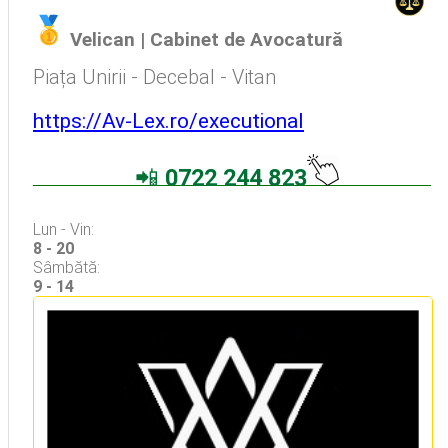
Velican | Cabinet de Avocatură
Avocat Specializat în Drept Civil • Avocat Specializat în Dreptul Familiei
Piața Unirii - Decebal - Vitan
https://Av-Lex.ro/executional
📲
0722 244 823
Avocati Bucuresti • Cabinete Avocatura Bucuresti • Avocati Specializati Bucuresti • Avocat Bun Bucuresti
Lun - Vin:
8 - 20
Sâmbătă:
9 - 14