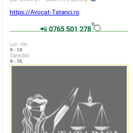
https://Avocat-Tatarici.ro
📲
0765 501 278
Avocati Bucuresti • Cabinete Avocatura Bucuresti • Avocati Specializati Bucuresti • Avocat Bun Bucuresti
Lun - Vin:
9 - 19
Sâmbătă:
9 - 15