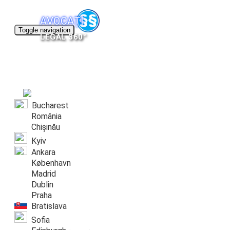
AVOCAȚI
Toggle navigation
LEGAL 360°
JUDEȚE
DOMENII
CONTACT
PARTENERI
Bucharest
România
Chișinău
Kyiv
Ankara
København
Madrid
Dublin
Praha
Bratislava
Sofia