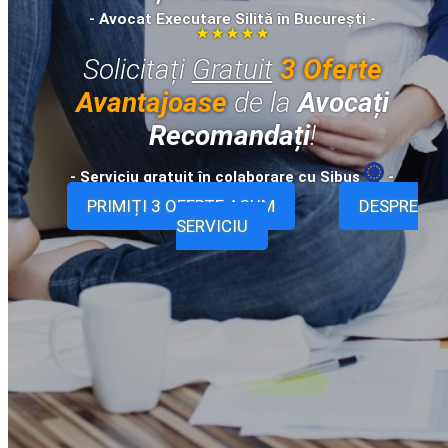
- Avocat Executare Silită în București -
★★★★★
Solicitați
Gratuit
3 Oferte
Avantajoase
de la
Avocați
Recomandați
!
- Serviciu
gratuit
în colaborare cu Sibus
-
PRIMIȚI 3 OFERTE ACUM
DESPRE
SERVICIU
Colectarea datoriilor • Colectarea creanțelor • Recuperarea datoriilor • Recuperarea creanțelor • Încasarea facturilor neplătite • Facturi
neîncasate • Recuperare datorii • Contestare Executarea Silită