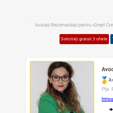
Avocați Recomandați pentru »Drept Co
Solicitați gratuit 3 oferte
Avoc
Av
Pța. 
http
