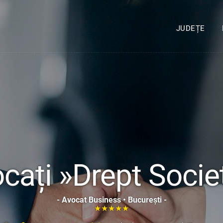
JUDEȚE
cați »Drept Socie
- Avocat Business • București -
★★★★★