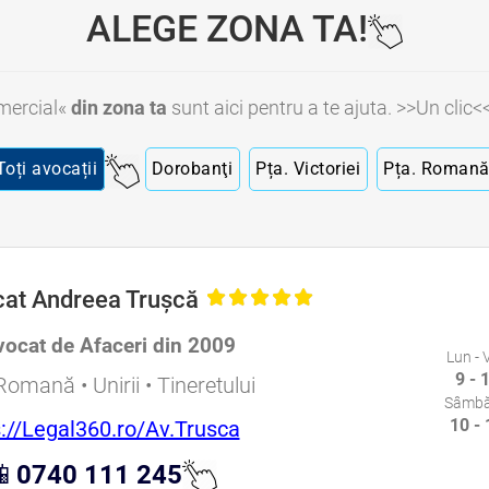
ALEGE ZONA TA!
mercial«
din zona ta
sunt aici pentru a te ajuta. >>Un clic<
Toți avocații
Dorobanţi
Pța. Victoriei
Pța. Roman
at Andreea Trușcă
ocat de Afaceri din 2009
Lun - 
9 - 
Romană • Unirii • Tineretului
Sâmbă
10 -
s://Legal360.ro/Av.Trusca

0740 111 245