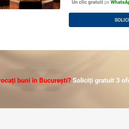
Un clic gratuit
pe
WhatsAp
SOLIC
ocați buni în București?
Soliciți gratuit 3 o