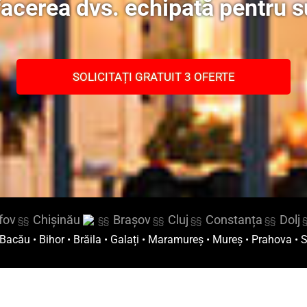
facerea dvs. echipată pentru 
SOLICITAȚI GRATUIT 3 OFERTE
lfov
Chișinău
Brașov
Cluj
Constanța
Dolj
§§
§§
§§
§§
§§
Bacău
•
Bihor
•
Brăila
•
Galați
•
Maramureș
•
Mureș
•
Prahova
•
S