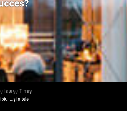
succes?
Iași
Timiș
§§
§§
ibiu
...și altele