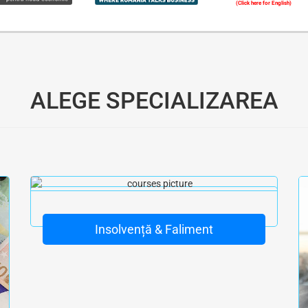
(Click here for English)
Oferim consultanță online gratuită și acces non-stop la specialiștii noștri. Solicitați gratuit 3 oferte și comparați prețul și serviciile înainte de a vă decide.
ALEGE SPECIALIZAREA
Insolvență & Faliment