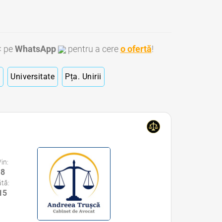
< pe
WhatsApp
pentru a cere
o ofertă
!
ă
Universitate
Pța. Unirii
Vin:
18
tă:
 15