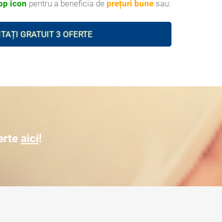
p icon
pentru a beneficia de
prețuri bune
sau:
ITAȚI GRATUIT 3 OFERTE
ferte
aici
!