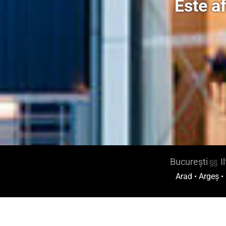
Este a
București
I
§§
Arad
•
Argeș
•