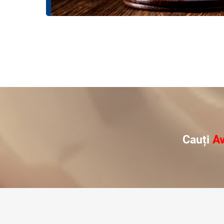
Cauți
Av