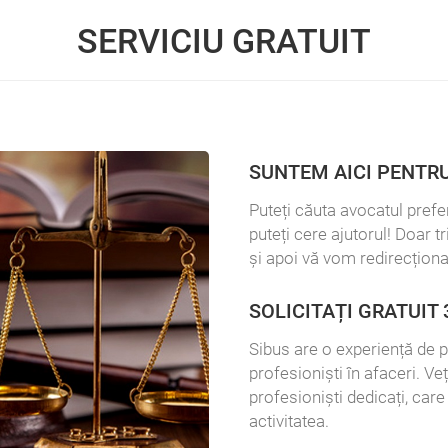
SERVICIU GRATUIT
SUNTEM AICI PENTRU
Puteți căuta avocatul prefer
puteți cere ajutorul! Doar t
și apoi vă vom redirecționa
SOLICITAȚI GRATUIT 
Sibus are o experiență de p
profesioniști în afaceri. Ve
profesioniști dedicați, care
activitatea.