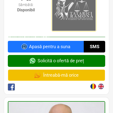
Sâmbătă:
Disponibil
Avocat din zona Bd. Dimitie Cantemir • Avocat din zona Piata Alba Iulia • Avocat din zona
Piata Unirii • Avocat din zona I.C. Bratianu
Apasă pentru a suna
SMS
Solicită o ofertă de preț
Întreabă-mă orice