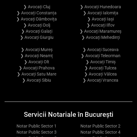
❯ Avocați Cluj
❯ Avocați Hunedoara
❯ Avocați Constanța
❯ Avocați Ialomița
❯ Avocați Dâmbovița
❯ Avocați Iași
❯ Avocați Dolj
❯ Avocați Ilfov
❯ Avocați Galați
❯ Avocați Maramureș
❯ Avocați Giurgiu
❯ Avocați Mehedinți
❯ Avocați Mureș
❯ Avocați Suceava
❯ Avocați Neamț
❯ Avocați Teleorman
❯ Avocați Olt
❯ Avocați Timiș
❯ Avocați Prahova
❯ Avocați Tulcea
❯ Avocați Satu Mare
❯ Avocați Vâlcea
❯ Avocați Sibiu
❯ Avocați Vrancea
Servicii Notariale în București
Notar Public Sector 1
Notar Public Sector 2
Notar Public Sector 3
Notar Public Sector 4