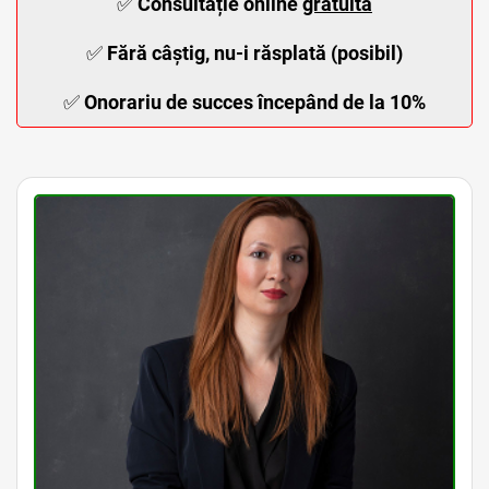
✅
Consultație online
gratuită
✅
Fără câștig, nu-i răsplată (posibil)
✅
Onorariu de succes începând de la 10%
Avocat Malpraxis Medical Bucuresti • Avocat Dreptul Medical Bucuresti • Avocati Malpraxis Medical Bucuresti • Avocati Dreptul Medical Bucuresti • Avocati Malpraxis Medical Sector 1 Bucuresti • Avocati Malpraxis Medical Sector 2 Bucuresti • Avocati Malpraxis
Medical Sector 3 Bucuresti • Avocati Malpraxis Medical Sector 4 Bucuresti • Avocati Malpraxis Medical Sector 5 Bucuresti • Avocati Malpraxis Medical Sector 6 Bucuresti