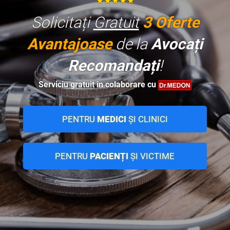
★★★★★
Solicitați
Gratuit
3 Oferte
Avantajoase
de la
Avocați
Recomandați
!
Serviciu
gratuit
în colaborare cu
PENTRU
MEDICI
ȘI CLINICI
PENTRU
PACIENȚI
ȘI VICTIME