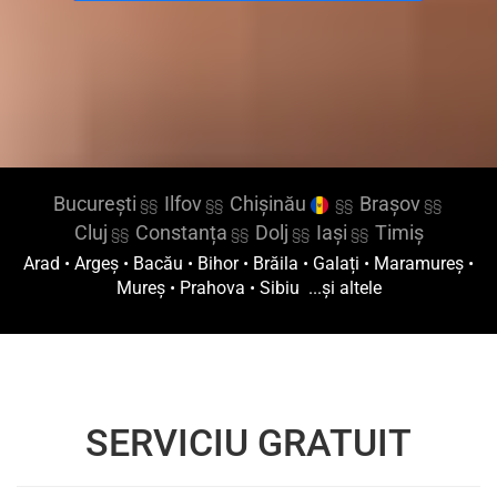
București
Ilfov
Chișinău
Brașov
§§
§§
§§
§§
Cluj
Constanța
Dolj
Iași
Timiș
§§
§§
§§
§§
Arad
•
Argeș
•
Bacău
•
Bihor
•
Brăila
•
Galați
•
Maramureș
•
Mureș
•
Prahova
•
Sibiu
...și altele
SERVICIU GRATUIT