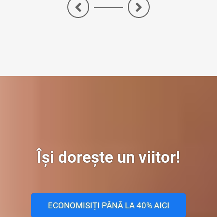
<
>
Își dorește un viitor!
ECONOMISIȚI PÂNĂ LA 40% AICI