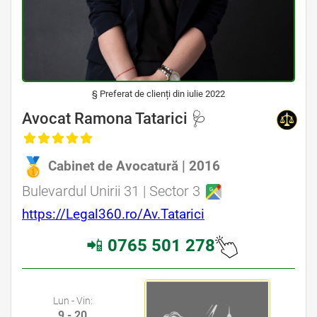
§ Preferat de clienți din iulie 2022
Avocat Specializat în Drept Civil • Avocat Specializat în Dreptul Familiei • Avocat Specializat în Drept Penal • Avocat
Specializat în Drept Medical
Avocat Ramona Tatarici 🩺
, Baroul Bucuresti
Cabinet de Avocatură | 2016
Avocat Specializat în Drept Civil • Avocat Specializat în Dreptul Familiei • Avocat Specializat în Drept Penal • Avocat Specializat în Drept Medical
Bulevardul Unirii 31 | Sector 3
Avocat din zona Bd. Dimitie Cantemir • Avocat din zona Piata Alba Iulia • Avocat din zona Piata Unirii • Avocat din zona I.C. Bratianu
https://Legal360.ro/Av.Tatarici
📲
0765 501 278
Avocat Bucuresti sector 3 • Cabinet Avocat Bucuresti sector 3 • Avocati Bucuresti • Cabinete Avocatura Bucuresti • Avocati Specializati Bucuresti • Avocat
Bun Bucuresti
Lun - Vin:
9 - 20