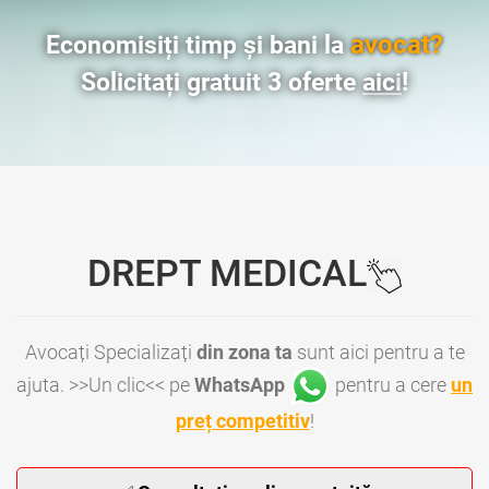
avocat?
Economisiți timp și bani la
Solicitați gratuit 3 oferte
aici
!
DREPT MEDICAL
Avocați Specializați
din zona ta
sunt aici pentru a te
ajuta. >>Un clic<< pe
WhatsApp
pentru a cere
un
preț competitiv
!