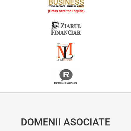
(Press here for English)
Oferim consultanță online gratuită și acces non-stop la specialiștii noștri. Solicitați gratuit 3 oferte și comparați prețul și serviciile înainte de a vă decide.
DOMENII ASOCIATE