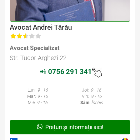
Avocat Specializat în Drept Civil • Avocat Specializat în Dreptul Familiei
Avocat Andrei Tărău
, Baroul Bucuresti
Avocat Specializat
Avocat Specializat în Drept Civil • Avocat Specializat în Dreptul Familiei
Str. Tudor Arghezi 22
📲
0756 291 341
Avocati Bucuresti • Cabinete Avocatura Bucuresti • Avocati Specializati Bucuresti • Avocat Bun Bucuresti • Avocat Bucuresti • Bucuresti Avocat • Avocat
Specializat Bucuresti
Lun:
9 - 16
Joi:
9 - 16
Mar:
9 - 16
Vin:
9 - 16
Mie:
9 - 16
Sâm
:
Închis
Prețuri și informații aici!