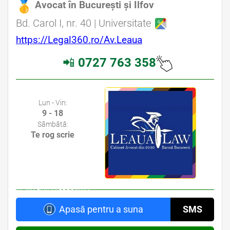
Avocat în București și Ilfov
Avocat Specializat în Drept Civil • Avocat Specializat în Dreptul Familiei • Avocat Specializat în Drept Medical • Avocat Specializat în Malpraxis Medical
Bd. Carol I, nr. 40 | Universitate
Avocat din zona Stefan cel Mare • Avocat din zona Mihai Eminescu • Avocat din zona Piata Obor • Avocat din zona Piata Muncii
https://Legal360.ro/Av.Leaua
📲
0727 763 358
Avocat Bucuresti sector 2 • Cabinet Avocat Bucuresti sector 2 • Avocati Bucuresti • Cabinete Avocatura Bucuresti • Avocati Specializati Bucuresti • Avocat
Bun Bucuresti
Lun - Vin:
9 - 18
Sâmbătă:
Te rog scrie
Avocat din zona Stefan cel Mare • Avocat din zona Mihai Eminescu • Avocat din zona Piata
Obor • Avocat din zona Piata Muncii
Apasă pentru a suna
SMS