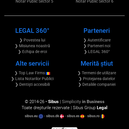
Notar Public Sector 5
Notar Public Sector 6
LEGAL 360°
Parteneri
❯ Povestea lui
❯ Autentificare
❯ Misiunea noastră
❯ Parteneri noi
❯ Echipa de eroi
❯ LEGAL 360°
Alte servicii
Merită știut
❯ Top Law Firms
❯ Termeni de utilizare
❯ Lista Notarilor Publici
❯ Protejarea datelor
❯ Dentiști accesibili
❯ Detaliile companiei
© 2014-
26 •
Sibus
|
Simplicity
in Business
Toate drepturile rezervate | Sibus Group
Legal
sibus.eu
•
sibus.dk
•
sibus.es
•
sibus.ro