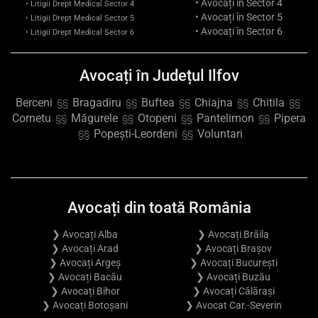
• Avocați în Sector 4
• Litigii Drept Medical Sector 4
• Avocați în Sector 5
• Litigii Drept Medical Sector 5
• Avocați în Sector 6
• Litigii Drept Medical Sector 6
Avocați în Județul Ilfov
Berceni
Bragadiru
Buftea
Chiajna
Chitila
§§
§§
§§
§§
§§
Cornetu
Măgurele
Otopeni
Pantelimon
Pipera
§§
§§
§§
§§
Popești-Leordeni
Voluntari
§§
§§
Avocați din toată România
❯ Avocați Alba
❯ Avocați Brăila
❯ Avocați Arad
❯ Avocați Brașov
❯ Avocați Argeș
❯ Avocați București
❯ Avocați Bacău
❯ Avocați Buzău
❯ Avocați Bihor
❯ Avocați Călărași
❯ Avocați Botoșani
❯ Avocat Car.-Severin