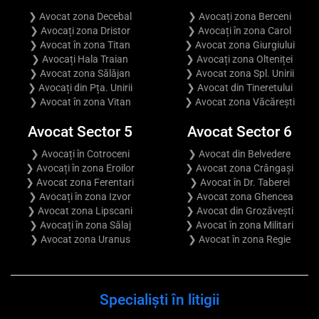
❯ Avocat zona Decebal
❯ Avocați zona Berceni
❯ Avocați zona Dristor
❯ Avocați în zona Carol
❯ Avocat în zona Titan
❯ Avocat zona Giurgiului
❯ Avocați Hala Traian
❯ Avocați zona Olteniței
❯ Avocat zona Sălăjan
❯ Avocat zona Spl. Unirii
❯ Avocați din Pța. Unirii
❯ Avocat din Tineretului
❯ Avocat în zona Vitan
❯ Avocat zona Văcărești
Avocat Sector 5
Avocat Sector 6
❯ Avocați în Cotroceni
❯ Avocat din Belvedere
❯ Avocați în zona Eroilor
❯ Avocat zona Crângași
❯ Avocat zona Ferentari
❯ Avocat în Dr. Taberei
❯ Avocați în zona Izvor
❯ Avocat zona Ghencea
❯ Avocat zona Lipscani
❯ Avocat din Grozăvești
❯ Avocați în zona Sălaj
❯ Avocat în zona Militari
❯ Avocat zona Uranus
❯ Avocat în zona Regie
Specialiști în litigii