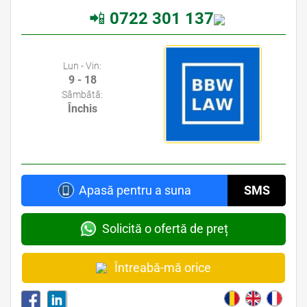
📲
0722 301 137
Avocati Bucuresti • Cabinete Avocatura Bucuresti • Avocati Specializati Bucuresti • Avocat Bun Bucuresti
Lun - Vin:
9 - 18
Sâmbătă:
Închis
Apasă pentru a suna
SMS
Solicită o ofertă de preț
Întreabă-mă orice