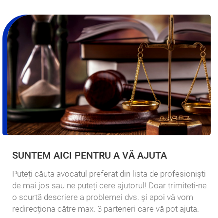
SUNTEM AICI PENTRU A VĂ AJUTA
Puteți căuta avocatul preferat din lista de profesioniști
de mai jos sau ne puteți cere ajutorul! Doar trimiteți-ne
o scurtă descriere a problemei dvs. și apoi vă vom
redirecționa către max. 3 parteneri care vă pot ajuta.