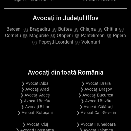
• Litigii Drept Medical Sector 6
Avocați în Județul Ilfov
Berceni
Bragadiru
Buftea
Chiajna
Chitila
§§
§§
§§
§§
§§
Cornetu
Măgurele
Otopeni
Pantelimon
Pipera
§§
§§
§§
§§
Popești-Leordeni
Voluntari
§§
§§
Avocați din toată România
❯ Avocați Alba
❯ Avocați Brăila
❯ Avocați Arad
❯ Avocați Brașov
❯ Avocați Argeș
❯ Avocați București
❯ Avocați Bacău
❯ Avocați Buzău
❯ Avocați Bihor
❯ Avocați Călărași
❯ Avocați Botoșani
❯ Avocat Car.-Severin
❯ Avocați Cluj
❯ Avocați Hunedoara
❯ Avocați Constanța
❯ Avocați Ialomița