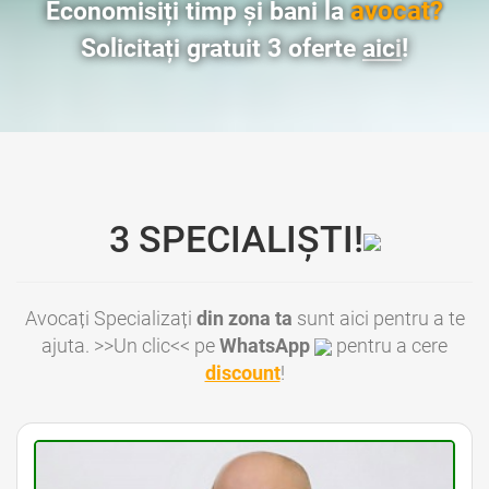
avocat?
Economisiți timp și bani la
Solicitați gratuit 3 oferte
aici
!
3 SPECIALIȘTI!
Avocați Specializați
din zona ta
sunt aici pentru a te
ajuta. >>Un clic<< pe
WhatsApp
pentru a cere
discount
!
Avocat Bucuresti • Avocat Bun Bucuresti • Avocat Ieftin Bucuresti • Avocati Bucuresti • Avocati Sector 1 Bucuresti • Avocati Sector 2 Bucuresti • Avocati Sector 3 Bucuresti • Avocati Sector 4 Bucuresti • Avocati Sector 5 Bucuresti • Avocati Sector 6 Bucuresti