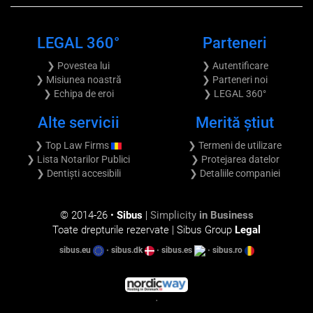
LEGAL 360°
Parteneri
❯ Povestea lui
❯ Autentificare
❯ Misiunea noastră
❯ Parteneri noi
❯ Echipa de eroi
❯ LEGAL 360°
Alte servicii
Merită știut
❯ Top Law Firms
❯ Termeni de utilizare
❯ Lista Notarilor Publici
❯ Protejarea datelor
❯ Dentiști accesibili
❯ Detaliile companiei
© 2014-
26 •
Sibus
|
Simplicity
in Business
Toate drepturile rezervate | Sibus Group
Legal
sibus.eu
•
sibus.dk
•
sibus.es
•
sibus.ro
•