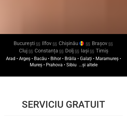
București
Ilfov
Chișinău
Brașov
§§
§§
§§
§§
Cluj
Constanța
Dolj
Iași
Timiș
§§
§§
§§
§§
Arad
•
Argeș
•
Bacău
•
Bihor
•
Brăila
•
Galați
•
Maramureș
•
Mureș
•
Prahova
•
Sibiu
...și altele
SERVICIU GRATUIT