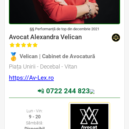
§§ Performanță de top din decembrie 2021
Avocat Specializat în Drept Civil • Avocat Specializat în Dreptul Familiei
Avocat Alexandra Velican
, Baroul Bucuresti
Velican | Cabinet de Avocatură
Avocat Specializat în Drept Civil • Avocat Specializat în Dreptul Familiei
Piața Unirii - Decebal - Vitan
https://Av-Lex.ro
📲
0722 244 823
Avocati Bucuresti • Cabinete Avocatura Bucuresti • Avocati Specializati Bucuresti • Avocat Bun Bucuresti
Lun - Vin:
9 - 20
Sâmbătă:
Disponibil