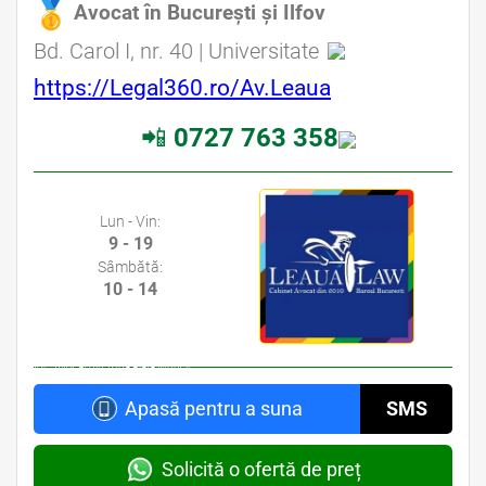
Avocat în București și Ilfov
Avocat Specializat în Drept Civil • Avocat Specializat în Dreptul Familiei • Avocat Specializat în Drept Medical • Avocat Specializat în Malpraxis Medical
Bd. Carol I, nr. 40 | Universitate
Avocat din zona Stefan cel Mare • Avocat din zona Mihai Eminescu • Avocat din zona Piata Obor • Avocat din zona Piata Muncii
https://Legal360.ro/Av.Leaua
📲
0727 763 358
Avocat Bucuresti sector 2 • Cabinet Avocat Bucuresti sector 2 • Avocati Bucuresti • Cabinete Avocatura Bucuresti • Avocati Specializati Bucuresti • Avocat
Bun Bucuresti
Lun - Vin:
9 - 19
Sâmbătă:
10 - 14
Avocat din zona Stefan cel Mare • Avocat din zona Mihai Eminescu • Avocat din zona Piata
Obor • Avocat din zona Piata Muncii
Apasă pentru a suna
SMS
Solicită o ofertă de preț