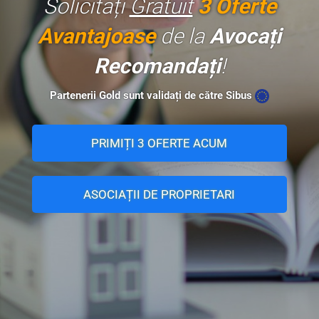
Solicitați
Gratuit
3 Oferte
Avantajoase
de la
Avocați
Recomandați
!
Partenerii Gold sunt validați de către Sibus
PRIMIȚI 3 OFERTE ACUM
ASOCIAȚII DE PROPRIETARI