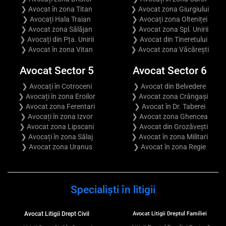
❯ Avocat în zona Titan
❯ Avocat zona Giurgiului
❯ Avocați Hala Traian
❯ Avocați zona Olteniței
❯ Avocat zona Sălăjan
❯ Avocat zona Spl. Unirii
❯ Avocați din Pța. Unirii
❯ Avocat din Tineretului
❯ Avocat în zona Vitan
❯ Avocat zona Văcărești
Avocat Sector 5
Avocat Sector 6
❯ Avocați în Cotroceni
❯ Avocat din Belvedere
❯ Avocați în zona Eroilor
❯ Avocat zona Crângași
❯ Avocat zona Ferentari
❯ Avocat în Dr. Taberei
❯ Avocați în zona Izvor
❯ Avocat zona Ghencea
❯ Avocat zona Lipscani
❯ Avocat din Grozăvești
❯ Avocați în zona Sălaj
❯ Avocat în zona Militari
❯ Avocat zona Uranus
❯ Avocat în zona Regie
Specialiști în litigii
Avocat Litigii Drept Civil
Avocat Litigii Dreptul Familiei