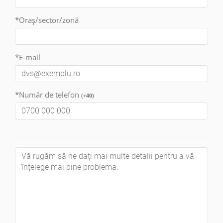
*Oraș/sector/zonă
*E-mail
*Număr de telefon
(+40)