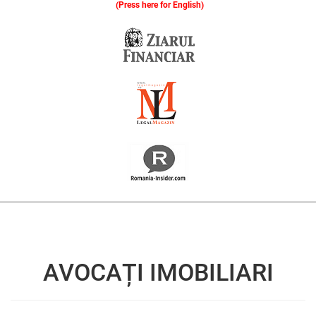
(Press here for English)
Oferim consultanță online gratuită și acces non-stop la specialiștii noștri. Solicitați gratuit 3 oferte și comparați prețul și serviciile înainte de a vă decide.
AVOCAȚI IMOBILIARI