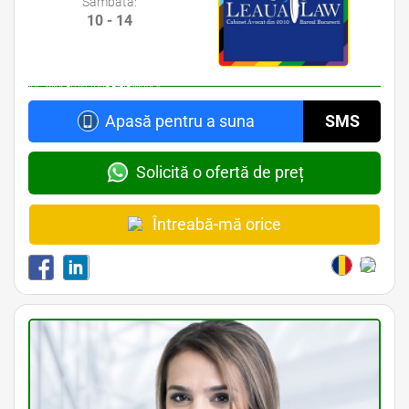
Sâmbătă:
10 - 14
Avocat din zona Stefan cel Mare • Avocat din zona Mihai Eminescu • Avocat din zona Piata
Obor • Avocat din zona Piata Muncii
Apasă pentru a suna
SMS
Solicită o ofertă de preț
Întreabă-mă orice