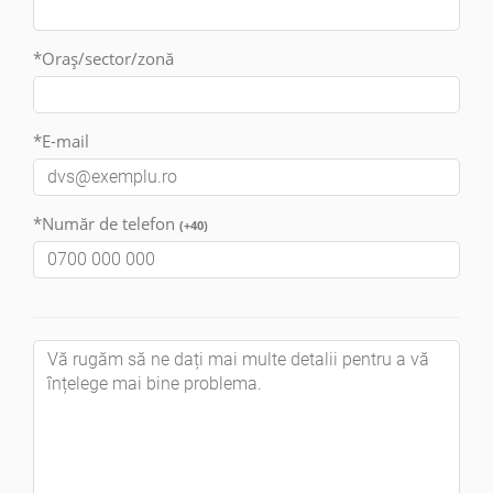
*Oraș/sector/zonă
*E-mail
*Număr de telefon
(+40)