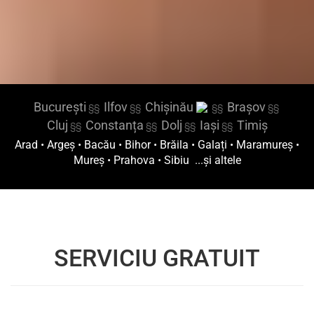
București
Ilfov
Chișinău
Brașov
§§
§§
§§
§§
Cluj
Constanța
Dolj
Iași
Timiș
§§
§§
§§
§§
Arad
•
Argeș
•
Bacău
•
Bihor
•
Brăila
•
Galați
•
Maramureș
•
Mureș
•
Prahova
•
Sibiu
...și altele
SERVICIU GRATUIT