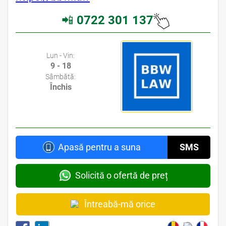
📲
0722 301 137
Avocati Bucuresti • Cabinete Avocatura Bucuresti • Avocati Specializati Bucuresti • Avocat Bun Bucuresti
Lun - Vin:
9 - 18
Sâmbătă:
Închis
Apasă pentru a suna
SMS
Solicită o ofertă de preț
Întreabă-mă orice