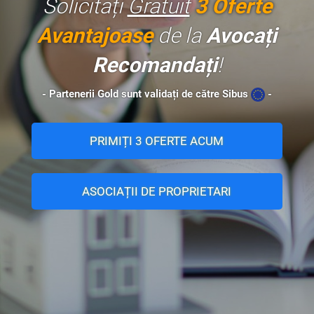
Solicitați
Gratuit
3 Oferte
Avantajoase
de la
Avocați
Recomandați
!
- Partenerii Gold sunt validați de către Sibus
-
PRIMIȚI 3 OFERTE ACUM
ASOCIAȚII DE PROPRIETARI