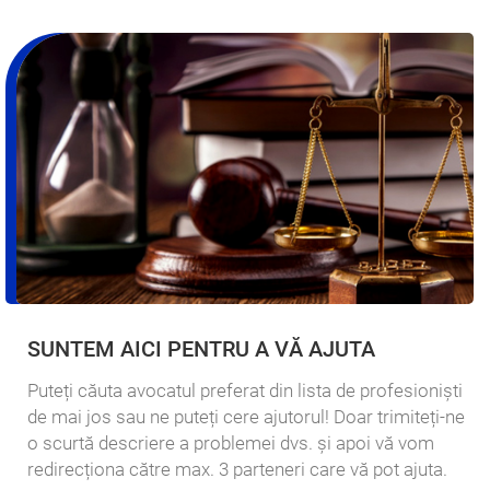
SUNTEM AICI PENTRU A VĂ AJUTA
Puteți căuta avocatul preferat din lista de profesioniști
de mai jos sau ne puteți cere ajutorul! Doar trimiteți-ne
o scurtă descriere a problemei dvs. și apoi vă vom
redirecționa către max. 3 parteneri care vă pot ajuta.