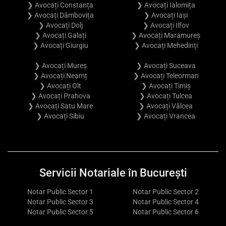
❯ Avocați Constanța
❯ Avocați Ialomița
❯ Avocați Dâmbovița
❯ Avocați Iași
❯ Avocați Dolj
❯ Avocați Ilfov
❯ Avocați Galați
❯ Avocați Maramureș
❯ Avocați Giurgiu
❯ Avocați Mehedinți
❯ Avocați Mureș
❯ Avocați Suceava
❯ Avocați Neamț
❯ Avocați Teleorman
❯ Avocați Olt
❯ Avocați Timiș
❯ Avocați Prahova
❯ Avocați Tulcea
❯ Avocați Satu Mare
❯ Avocați Vâlcea
❯ Avocați Sibiu
❯ Avocați Vrancea
Servicii Notariale în București
Notar Public Sector 1
Notar Public Sector 2
Notar Public Sector 3
Notar Public Sector 4
Notar Public Sector 5
Notar Public Sector 6