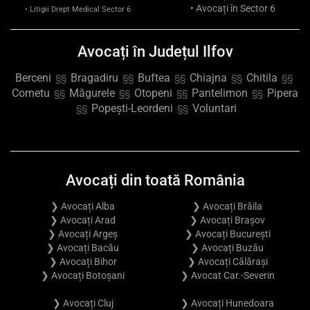
• Avocați în Sector 6
• Litigii Drept Medical Sector 6
Avocați în Județul Ilfov
Berceni
Bragadiru
Buftea
Chiajna
Chitila
§§
§§
§§
§§
§§
Cornetu
Măgurele
Otopeni
Pantelimon
Pipera
§§
§§
§§
§§
Popești-Leordeni
Voluntari
§§
§§
Avocați din toată România
❯ Avocați Alba
❯ Avocați Brăila
❯ Avocați Arad
❯ Avocați Brașov
❯ Avocați Argeș
❯ Avocați București
❯ Avocați Bacău
❯ Avocați Buzău
❯ Avocați Bihor
❯ Avocați Călărași
❯ Avocați Botoșani
❯ Avocat Car.-Severin
❯ Avocați Cluj
❯ Avocați Hunedoara