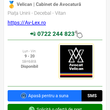
Velican | Cabinet de Avocatură
Avocat Specializat în Drept Civil • Avocat Specializat în Dreptul Familiei
Piața Unirii - Decebal - Vitan
https://Av-Lex.ro
📲
0722 244 823
Avocati Bucuresti • Cabinete Avocatura Bucuresti • Avocati Specializati Bucuresti • Avocat Bun Bucuresti
Lun - Vin:
9 - 20
Sâmbătă:
Disponibil
Apasă pentru a suna
SMS
Solicită o ofertă de preț