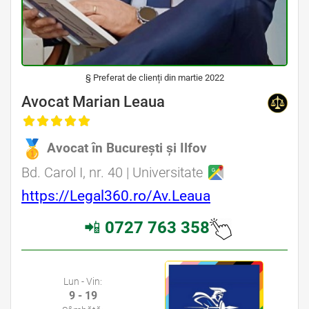
§ Preferat de clienți din martie 2022
Avocat Specializat în Drept Civil • Avocat Specializat în Dreptul Familiei • Avocat Specializat în Drept Medical • Avocat
Specializat în Malpraxis Medical
Avocat Marian Leaua
, Baroul Bucuresti
Avocat în București și Ilfov
Avocat Specializat în Drept Civil • Avocat Specializat în Dreptul Familiei • Avocat Specializat în Drept Medical • Avocat Specializat în Malpraxis Medical
Bd. Carol I, nr. 40 | Universitate
Avocat din zona Stefan cel Mare • Avocat din zona Mihai Eminescu • Avocat din zona Piata Obor • Avocat din zona Piata Muncii
https://Legal360.ro/Av.Leaua
📲
0727 763 358
Avocat Bucuresti sector 2 • Cabinet Avocat Bucuresti sector 2 • Avocati Bucuresti • Cabinete Avocatura Bucuresti • Avocati Specializati Bucuresti • Avocat
Bun Bucuresti
Lun - Vin:
9 - 19