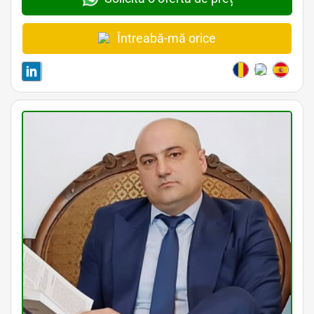
Întreabă-mă orice