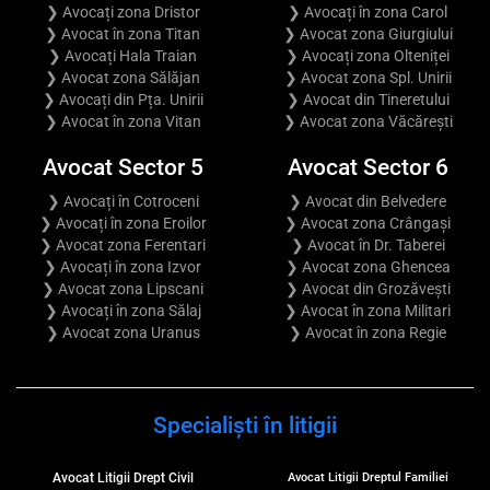
❯ Avocați zona Dristor
❯ Avocați în zona Carol
❯ Avocat în zona Titan
❯ Avocat zona Giurgiului
❯ Avocați Hala Traian
❯ Avocați zona Olteniței
❯ Avocat zona Sălăjan
❯ Avocat zona Spl. Unirii
❯ Avocați din Pța. Unirii
❯ Avocat din Tineretului
❯ Avocat în zona Vitan
❯ Avocat zona Văcărești
Avocat Sector 5
Avocat Sector 6
❯ Avocați în Cotroceni
❯ Avocat din Belvedere
❯ Avocați în zona Eroilor
❯ Avocat zona Crângași
❯ Avocat zona Ferentari
❯ Avocat în Dr. Taberei
❯ Avocați în zona Izvor
❯ Avocat zona Ghencea
❯ Avocat zona Lipscani
❯ Avocat din Grozăvești
❯ Avocați în zona Sălaj
❯ Avocat în zona Militari
❯ Avocat zona Uranus
❯ Avocat în zona Regie
Specialiști în litigii
Avocat Litigii Drept Civil
Avocat Litigii Dreptul Familiei