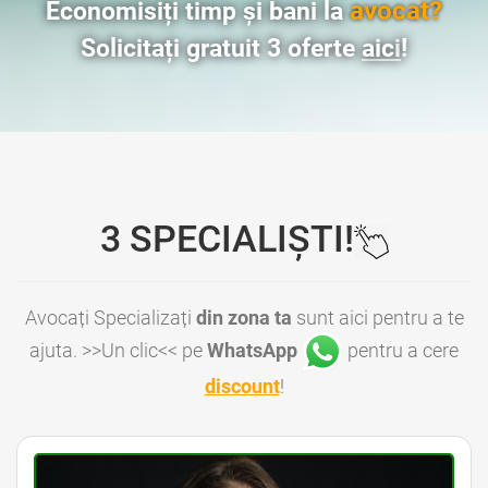
avocat?
Economisiți timp și bani la
Solicitați gratuit 3 oferte
aici
!
3 SPECIALIȘTI!
Avocați Specializați
din zona ta
sunt aici pentru a te
ajuta. >>Un clic<< pe
WhatsApp
pentru a cere
discount
!
Avocat Bucuresti • Avocat Bun Bucuresti • Avocat Ieftin Bucuresti • Avocati Bucuresti • Avocati Sector 1 Bucuresti • Avocati Sector 2 Bucuresti • Avocati Sector 3 Bucuresti • Avocati Sector 4 Bucuresti • Avocati Sector 5 Bucuresti • Avocati Sector 6 Bucuresti