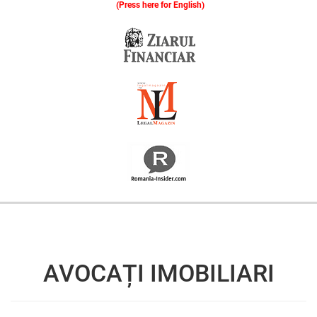
(Press here for English)
Oferim consultanță online gratuită și acces non-stop la specialiștii noștri. Solicitați gratuit 3 oferte și comparați prețul și serviciile înainte de a vă decide.
AVOCAȚI IMOBILIARI