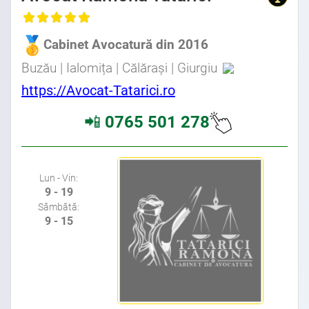
, Baroul Bucuresti
Cabinet Avocatură din 2016
Avocat Specializat în Drept Civil • Avocat Specializat în Dreptul Familiei • Avocat Specializat în Drept Penal • Avocat Specializat în Drept Comercial
Buzău | Ialomița | Călărași | Giurgiu
Avocat din zona Bd. Dimitie Cantemir • Avocat din zona Piata Alba Iulia • Avocat din zona Piata Unirii • Avocat din zona I.C. Bratianu
https://Avocat-Tatarici.ro
📲
0765 501 278
Avocat Bucuresti sector 3 • Cabinet Avocat Avocati Specializati • Avocati Bucuresti • Cabinete Avocatura Bucuresti •
Avocati Specializati Bucuresti • Avocat Bun Bucuresti
Lun - Vin:
9 - 19
Sâmbătă:
9 - 15
Avocat din zona Bd. Dimitie Cantemir • Avocat din zona Piata Alba Iulia • Avocat din zona Piata Unirii • Avocat din zona I.C. Bratianu