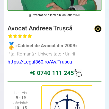
§ Preferat de clienți din ianuarie 2023
Avocat Specializat în Drept Civil • Avocat Specializat în Dreptul Familiei • Avocat Specializat în Drept Comercial
Avocat Andreea Trușcă
, Baroul Bucuresti
»Cabinet de Avocat din 2009«
Avocat Specializat în Drept Civil • Avocat Specializat în Dreptul Familiei • Avocat Specializat în Drept Comercial
Pța. Romană • Universitate • Unirii
Avocat din zona Piata Rosetti • Avocat din zona Centrul Vechi • Avocat din zona Piata Iancului • Avocat din zona Piata Unirii
https://Legal360.ro/Av.Trusca
📲
0740 111 245
Avocat Bucuresti sector 2 • Cabinet Avocat Avocati Specializati • Avocati Bucuresti • Cabinete Avocatura Bucuresti •
Avocati Specializati Bucuresti • Avocat Bun Bucuresti
Lun - Vin:
9 - 19
Sâmbătă:
10 - 15