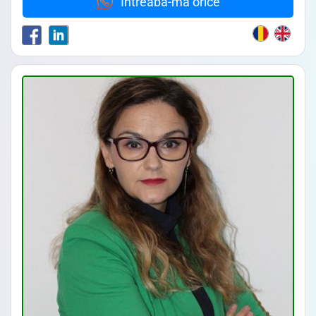
Întreabă-mă orice