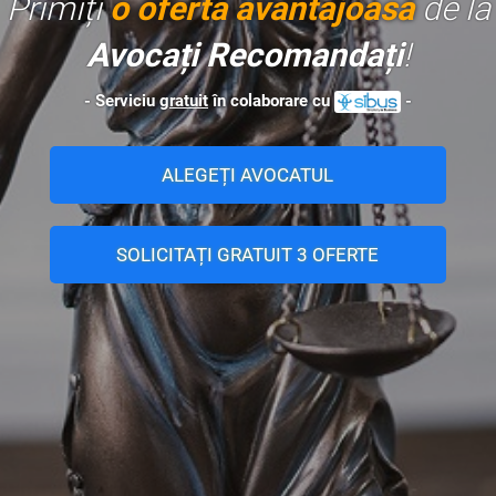
Primiți
o ofertă avantajoasă
de la
Avocați Recomandați
!
- Serviciu
gratuit
în colaborare cu
-
ALEGEȚI AVOCATUL
SOLICITAȚI GRATUIT 3 OFERTE