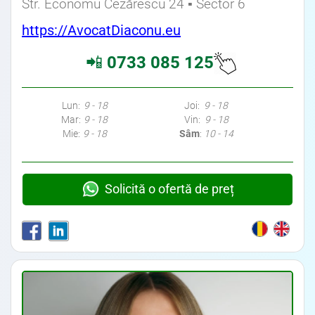
Str. Economu Cezărescu 24 ▪ Sector 6
https://AvocatDiaconu.eu
📲
0733 085 125
Avocati Bucuresti • Cabinete Avocatura Bucuresti • Avocati Specializati Bucuresti • Avocat Bun Bucuresti • Avocat
Bucuresti • Bucuresti Avocat • Avocat Specializat Bucuresti
Lun:
9 - 18
Joi:
9 - 18
Mar:
9 - 18
Vin:
9 - 18
Mie:
9 - 18
Sâm
:
10 - 14
Solicită o ofertă de preț