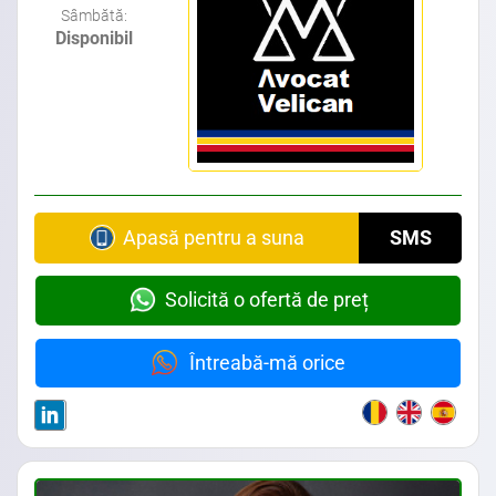
Sâmbătă:
Disponibil
Avocat din zona Calea Dudesti • Avocat din zona Nerva Traian • Avocat din zona Timpuri Noi • Avocat din zona Splaiul Unirii
Apasă pentru a suna
SMS
Solicită o ofertă de preț
Întreabă-mă orice