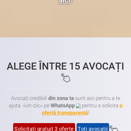
aici
!
ALEGE ÎNTRE 15 AVOCAȚI
Avocați credibili
din zona ta
sunt aici pentru a te
ajuta. »Un clic« pe
WhatsApp
pentru a solicita
o
ofertă transparentă
!
Solicitați gratuit 3 oferte
Toți avocații