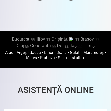
Avocat accidente rutiere - Avocat accidente rutiere cu deces - Despăgubiri accidente - Experți în
Despăgubiri Victime - Avocat despagubiri si daune accidente rutiere in strainatate - Despăgubiri
accidente rutiere cu deces
București
Ilfov
Chișinău
Brașov
§§
§§
§§
§§
Cluj
Constanța
Dolj
Iași
Timiș
§§
§§
§§
§§
Arad
•
Argeș
•
Bacău
•
Bihor
•
Brăila
•
Galați
•
Maramureș
•
Mureș
•
Prahova
•
Sibiu
...și altele
ASISTENȚĂ ONLINE