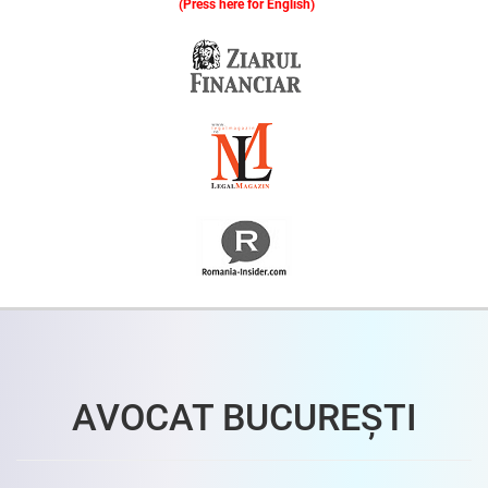
(Press here for English)
Oferim consultanță online gratuită și acces non-stop la specialiștii noștri. Solicitați gratuit 3 oferte și comparați prețul și serviciile înainte de a vă decide.
AVOCAT BUCUREȘTI