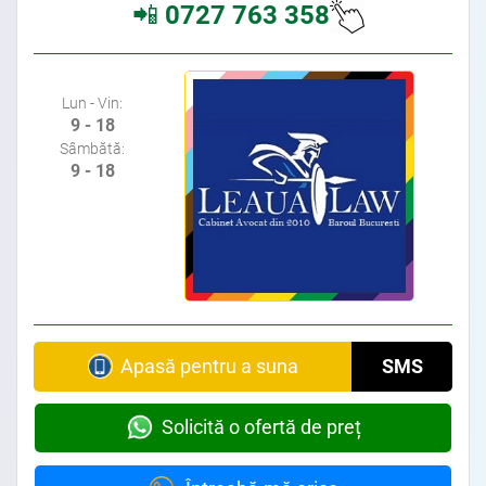
📲
0727 763 358
Avocat Bucuresti sector 2 • Cabinet Avocat Avocati Specializati • Avocati Bucuresti • Cabinete Avocatura Bucuresti •
Avocati Specializati Bucuresti • Avocat Bun Bucuresti
Lun - Vin:
9 - 18
Sâmbătă:
9 - 18
Avocat din zona Stefan cel Mare • Avocat din zona Mihai Eminescu • Avocat din zona Piata Obor • Avocat din zona Piata Muncii
Apasă pentru a suna
SMS
Solicită o ofertă de preț