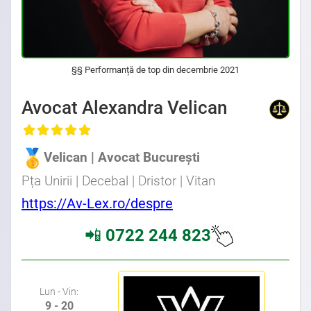
§§ Performanță de top din decembrie 2021
Avocat Specializat în Drept Civil • Avocat Specializat în Dreptul Familiei • Avocat Specializat în Drept Penal
Avocat Alexandra Velican
, Baroul Bucuresti
Velican | Avocat București
Avocat Specializat în Drept Civil • Avocat Specializat în Dreptul Familiei • Avocat Specializat în Drept Penal
Pța Unirii | Decebal | Dristor | Vitan
Avocat din zona Calea Dudesti • Avocat din zona Nerva Traian • Avocat din zona Timpuri Noi • Avocat din zona Splaiul Unirii
https://Av-Lex.ro/despre
📲
0722 244 823
Avocat Bucuresti sector 3 Avocati Bucuresti • Cabinete Avocatura Bucuresti • Avocati Specializati Bucuresti • Avocat Bun
Bucuresti
Lun - Vin:
9 - 20