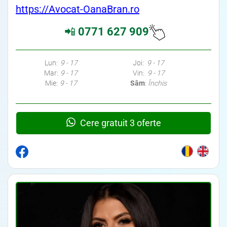
https://Avocat-OanaBran.ro
📲
0771 627 909
Avocati Bucuresti • Cabinete Avocatura Bucuresti • Avocati Specializati Bucuresti • Avocat Bun Bucuresti • Avocat
Bucuresti • Bucuresti Avocat • Avocat Specializat Bucuresti
Lun:
9 - 17
Joi:
9 - 17
Mar:
9 - 17
Vin:
9 - 17
Mie:
9 - 17
Sâm
:
Închis
Cere gratuit 3 oferte