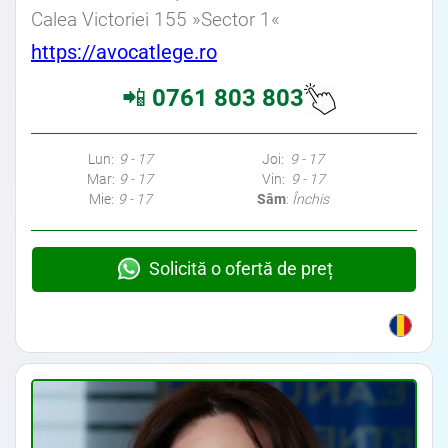
Calea Victoriei 155 »Sector 1«
Avocat din zona Belvedere • Avocat din zona Grozavesti • Avocat din zona Basarab • Avocat din zona Regie
https://avocatlege.ro
📲
0761 803 803
Avocati Bucuresti • Cabinete Avocatura Bucuresti • Avocati Specializati Bucuresti • Avocat Bun Bucuresti • Avocat
Bucuresti • Bucuresti Avocat • Avocat Specializat Bucuresti
Lun:
9 - 17
Joi:
9 - 17
Mar:
9 - 17
Vin:
9 - 17
Mie:
9 - 17
Sâm
:
Închis
Avocat din zona Belvedere • Avocat din zona Grozavesti • Avocat din zona Basarab • Avocat din zona Regie
Solicită o ofertă de preț