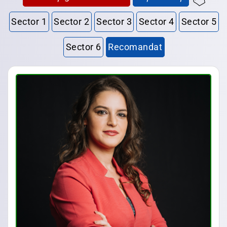
Sector 1
Sector 2
Sector 3
Sector 4
Sector 5
Sector 6
Recomandat
Avocat Bucuresti • Avocat Bun Bucuresti • Avocat Ieftin Bucuresti • Avocati Bucuresti • Avocati Sector 1 Bucuresti • Avocati Sector 2 Bucuresti • Avocati Sector 3 Bucuresti • Avocati Sector 4 Bucuresti • Avocati Sector 5 Bucuresti • Avocati Sector 6 Bucuresti • Dragne Asociatii • Avocat Ion Dragne • Avocat Delia Bosman • Avocat Daniel Cirstea • Avocat Andreia Oana Dumitrescu • Avocat Ana Maria Filip • Avocat Stelian Garofil • Avocat Zoe Lungu • Avocat Ioana Oprea • Avocat Gabriel Paraschiv • Avocat Bogdan Toma