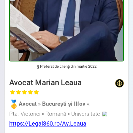
§ Preferat de clienți din martie 2022
Avocat Specializat în Drept Civil • Avocat Specializat în Dreptul Familiei • Avocat Specializat în Drept Penal • Avocat Specializat în Drept Comercial
Avocat Marian Leaua
, Baroul Bucuresti
Avocat » București și Ilfov «
Avocat Specializat în Drept Civil • Avocat Specializat în Dreptul Familiei • Avocat Specializat în Drept Penal • Avocat Specializat în Drept Comercial
Pța. Victoriei ▪ Romană ▪ Universitate
Avocat din zona Stefan cel Mare • Avocat din zona Mihai Eminescu • Avocat din zona Piata Obor • Avocat din zona Piata Muncii
https://Legal360.ro/Av.Leaua