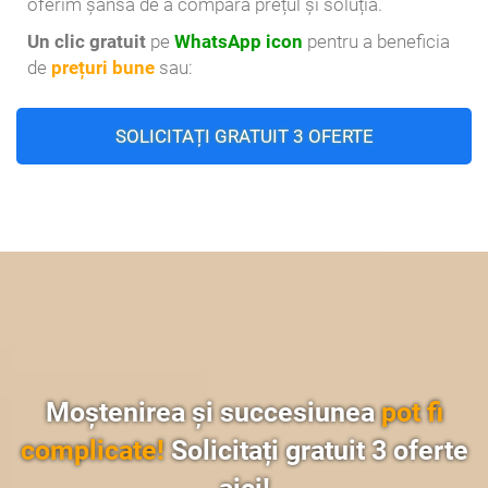
oferim șansa de a compara prețul și soluția.
Un clic gratuit
pe
WhatsApp icon
pentru a beneficia
de
prețuri bune
sau:
SOLICITAȚI GRATUIT 3 OFERTE
Moștenirea și succesiunea
pot fi
complicate!
Solicitați gratuit 3 oferte