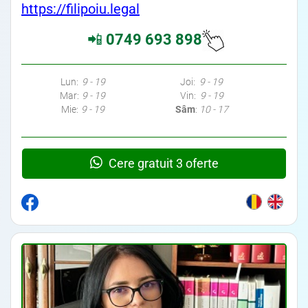
https://filipoiu.legal
📲
0749 693 898
Avocati Bucuresti • Cabinete Avocatura Bucuresti • Avocati Specializati Bucuresti • Avocat Bun Bucuresti • Avocat
Bucuresti • Bucuresti Avocat • Avocat Specializat Bucuresti
Lun:
9 - 19
Joi:
9 - 19
Mar:
9 - 19
Vin:
9 - 19
Mie:
9 - 19
Sâm
:
10 - 17
Cere gratuit 3 oferte