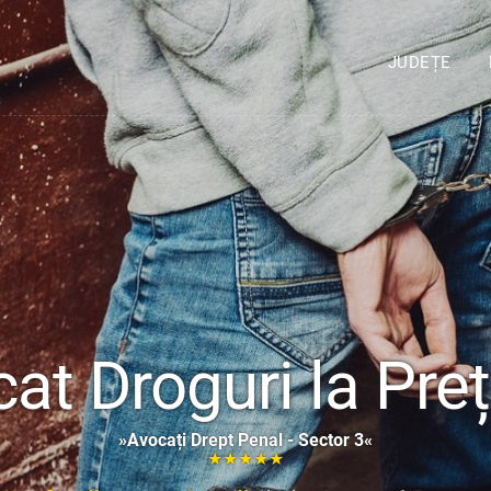
JUDEȚE
at Droguri la Pre
»Avocați Drept Penal - Sector 3«
★★★★★