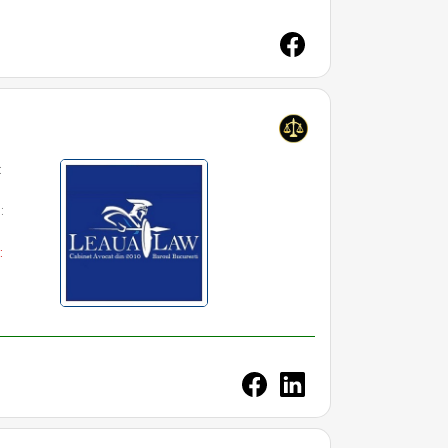
:
:
: