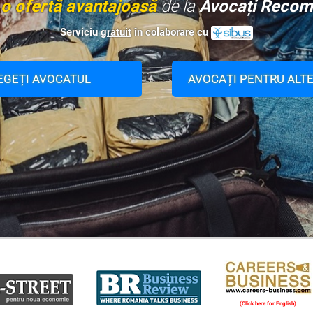
i
o ofertă avantajoasă
de la
Avocați Recom
Serviciu
gratuit
în colaborare cu
EGEȚI AVOCATUL
AVOCAȚI PENTRU ALTE
(Click here for English)