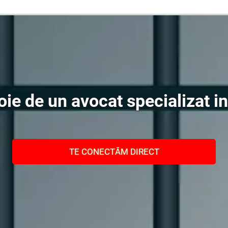
Oferim consultanță online gratuită și acces non-stop la specialiștii noștri. Solicitați gratuit 3 oferte și comparați prețul și serviciile înainte de a vă decide.
ie de un avocat specializat in 
TE CONECTĂM DIRECT