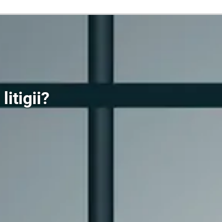
litigii?