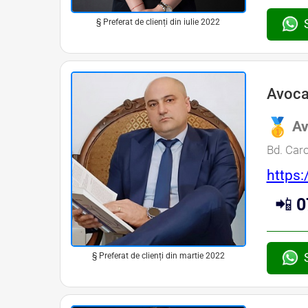
§ Preferat de clienți din iulie 2022
Avoca
Av
Bd. Carol
https:
📲
0
§ Preferat de clienți din martie 2022