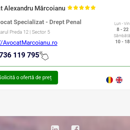
t Alexandru Mărcoianu
ocat Specializat - Drept Penal
Lun - Vin
8 - 22
tarul Preda 12 | Sector 5
Sâmbătă
10 - 18
//AvocatMarcoianu.ro
736 119 795
Solicită o ofertă de preț