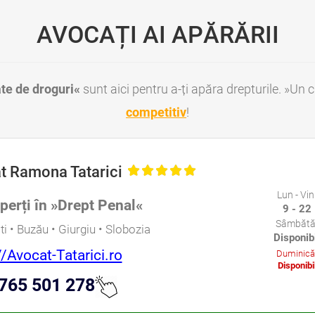
AVOCAȚI AI APĂRĂRII
ate de droguri«
sunt aici pentru a-ți apăra drepturile. »Un c
competitiv
!
ti Droguri Sector 5 Bucuresti • Avocati Droguri Sector 6 Bucuresti
t Ramona Tatarici
Lun - Vin
perți în »Drept Penal«
9 - 22
Sâmbătă
i • Buzău • Giurgiu • Slobozia
Disponib
//Avocat-Tatarici.ro
Duminică
Disponibi
765 501 278