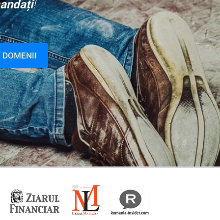
andați
!
 DOMENII