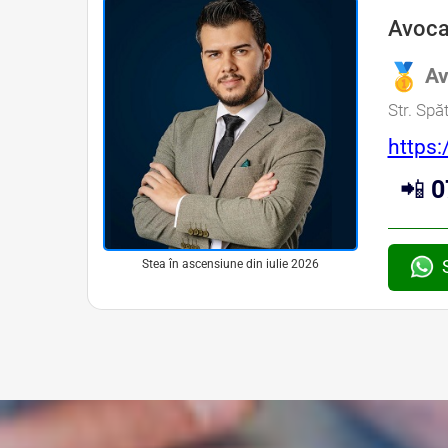
Avoca
Av
Str. Spă
https:
📲
0
Stea în ascensiune din iulie 2026