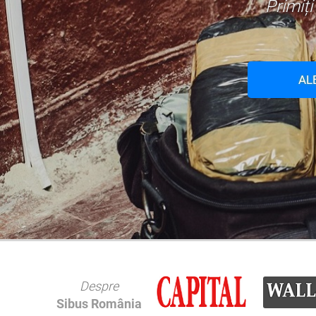
Primiț
AL
Despre
Sibus România