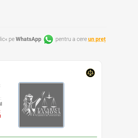
lic« pe
WhatsApp
pentru a cere
un preț
:
:
il
:
l