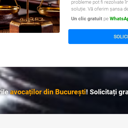
probleme pot fi rezolvate î
soluție. Vă oferim șansa de
Un clic gratuit
pe
WhatsAp
SOLIC
avocaților din București
rile
! Solicitați gr