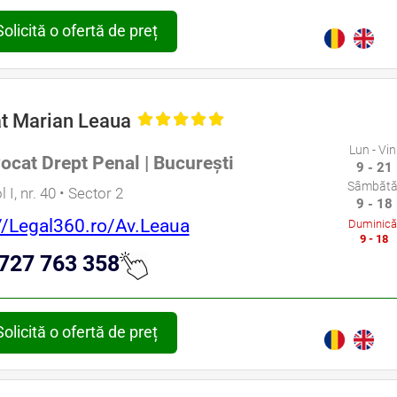
Solicită o ofertă de preț
t Marian Leaua
Lun - Vin
ocat Drept Penal | București
9 - 21
Sâmbătă
 I, nr. 40 • Sector 2
9 - 18
//Legal360.ro/Av.Leaua
Duminică
9 - 18
727 763 358
Solicită o ofertă de preț