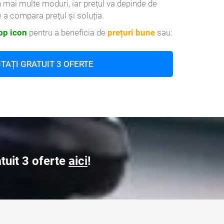
n mai multe moduri, iar prețul va depinde de
 a compara prețul și soluția.
p icon
pentru a beneficia de
prețuri bune
sau:
ITAȚI GRATUIT 3 OFERTE
atuit 3 oferte
aici
!