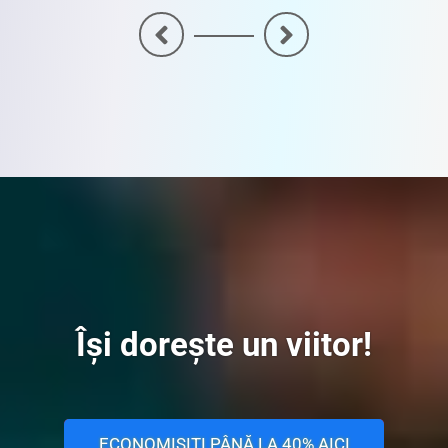
<
>
Își dorește un viitor!
ECONOMISIȚI PÂNĂ LA 40% AICI