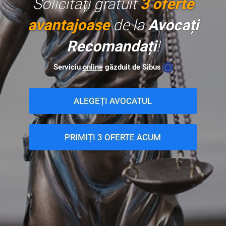
Solicitați gratuit
3 oferte
avantajoase
de la
Avocați
Recomandați
!
Serviciu
online
găzduit de Sibus
ALEGEȚI AVOCATUL
PRIMIȚI 3 OFERTE ACUM