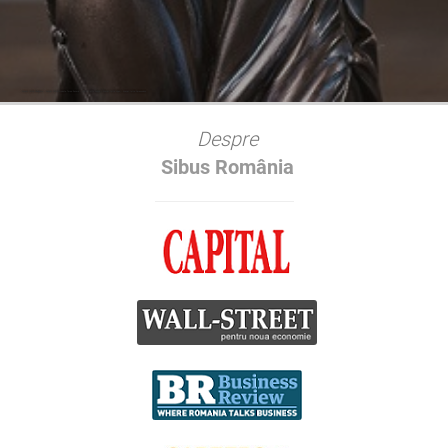
• Avocat Ieftin Timișoara
• Avocat Ieftin Drobeta-Turnu Severin
• Avocat Ieftin Reșița
• Avocat Ieftin Lugoj
• Avocat Ieftin Caransebeș
Despre
Sibus România