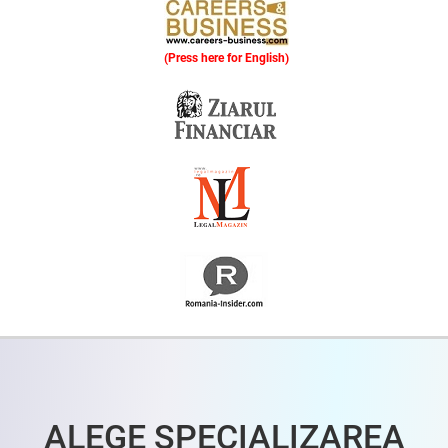
(Press here for English)
Oferim consultanță online gratuită și acces non-stop la specialiștii noștri. Solicitați gratuit 3 oferte și comparați prețul și serviciile înainte de a vă decide.
ALEGE SPECIALIZAREA