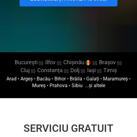
București
Ilfov
Chișinău
Brașov
§§
§§
§§
§§
Cluj
Constanța
Dolj
Iași
Timiș
§§
§§
§§
§§
Arad
•
Argeș
•
Bacău
•
Bihor
•
Brăila
•
Galați
•
Maramureș
•
Mureș
•
Prahova
•
Sibiu
...și altele
SERVICIU GRATUIT