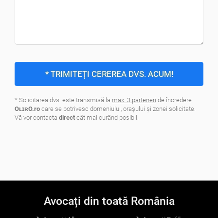
* TRIMITEȚI CEREREA DVS. ACUM!
* Solicitarea dvs. este transmisă la
max. 3 parteneri
de încredere
OʟɪʀO.ro
care se potrivesc domeniului, oraşului şi zonei solicitate.
Vă vor contacta
direct
cât mai curând posibil.
.
Avocați din toată România