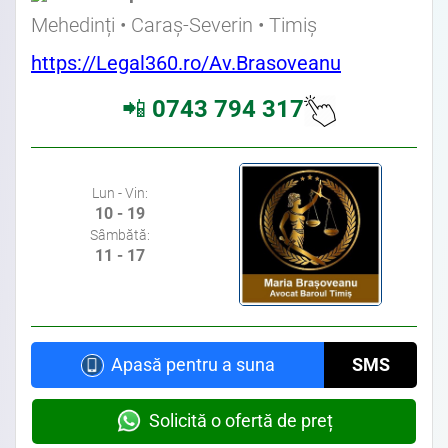
Mehedinți • Caraș-Severin • Timiș
https://Legal360.ro/Av.Brasoveanu
📲
0743 794 317
Lun - Vin:
10 - 19
Sâmbătă:
11 - 17
Apasă pentru a suna
SMS
Solicită o ofertă de preț