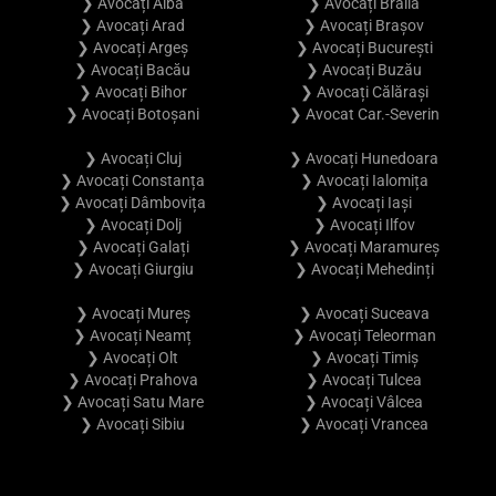
❯ Avocați Alba
❯ Avocați Brăila
❯ Avocați Arad
❯ Avocați Brașov
❯ Avocați Argeș
❯ Avocați București
❯ Avocați Bacău
❯ Avocați Buzău
❯ Avocați Bihor
❯ Avocați Călărași
❯ Avocați Botoșani
❯ Avocat Car.-Severin
❯ Avocați Cluj
❯ Avocați Hunedoara
❯ Avocați Constanța
❯ Avocați Ialomița
❯ Avocați Dâmbovița
❯ Avocați Iași
❯ Avocați Dolj
❯ Avocați Ilfov
❯ Avocați Galați
❯ Avocați Maramureș
❯ Avocați Giurgiu
❯ Avocați Mehedinți
❯ Avocați Mureș
❯ Avocați Suceava
❯ Avocați Neamț
❯ Avocați Teleorman
❯ Avocați Olt
❯ Avocați Timiș
❯ Avocați Prahova
❯ Avocați Tulcea
❯ Avocați Satu Mare
❯ Avocați Vâlcea
❯ Avocați Sibiu
❯ Avocați Vrancea