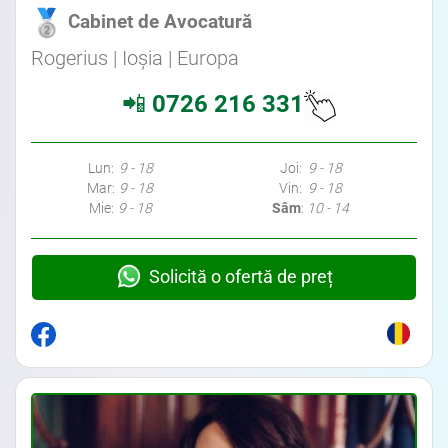
Cabinet de Avocatură
Rogerius | Ioșia | Europa
📲
0726 216 331
Lun:
9 - 18
Joi:
9 - 18
Mar:
9 - 18
Vin:
9 - 18
Mie:
9 - 18
Sâm
:
10 - 14
Solicită o ofertă de preț