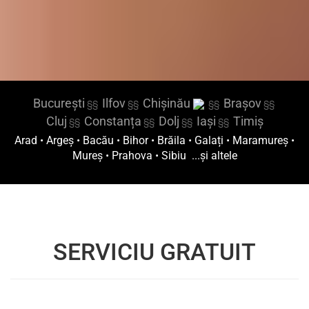
București
Ilfov
Chișinău
Brașov
§§
§§
§§
§§
Cluj
Constanța
Dolj
Iași
Timiș
§§
§§
§§
§§
Arad
•
Argeș
•
Bacău
•
Bihor
•
Brăila
•
Galați
•
Maramureș
•
Mureș
•
Prahova
•
Sibiu
...și altele
SERVICIU GRATUIT