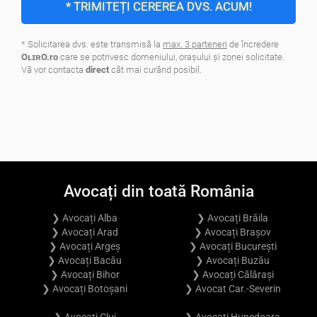
* TRIMITEȚI CEREREA DVS. ACUM!
* Solicitarea dvs. este transmisă la
max. 3 parteneri
de încredere
OʟɪʀO.ro
care se potrivesc domeniului, oraşului şi zonei solicitate.
Vă vor contacta
direct
cât mai curând posibil.
.
Avocați din toată România
❯ Avocați Alba
❯ Avocați Brăila
❯ Avocați Arad
❯ Avocați Brașov
❯ Avocați Argeș
❯ Avocați București
❯ Avocați Bacău
❯ Avocați Buzău
❯ Avocați Bihor
❯ Avocați Călărași
❯ Avocați Botoșani
❯ Avocat Car.-Severin