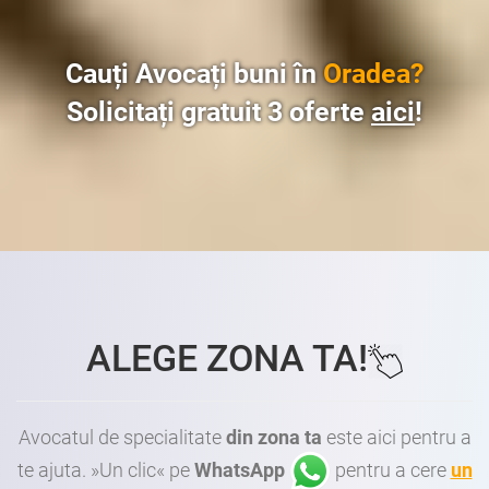
Cauți Avocați buni în
Oradea?
Solicitați gratuit 3 oferte
aici
!
ALEGE ZONA TA!
Avocatul de specialitate
din zona ta
este aici pentru a
te ajuta. »Un clic« pe
WhatsApp
pentru a cere
un