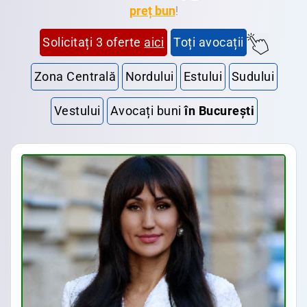
preț bun
!
Solicitați 3 oferte
aici
Toți avocații
Zona Centrală
Nordului
Estului
Sudului
Vestului
Avocați buni
în București