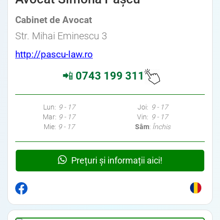
Cabinet de Avocat
Str. Mihai Eminescu 3
http://pascu-law.ro
📲
0743 199 311
Lun:
9 - 17
Joi:
9 - 17
Mar:
9 - 17
Vin:
9 - 17
Mie:
9 - 17
Sâm
:
Închis
Prețuri și informații aici!