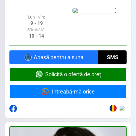
Lun - Vin:
9 - 19
Sâmbătă:
10 - 14
Apasă pentru a suna
SMS
Solicită o ofertă de preț
Întreabă-mă orice