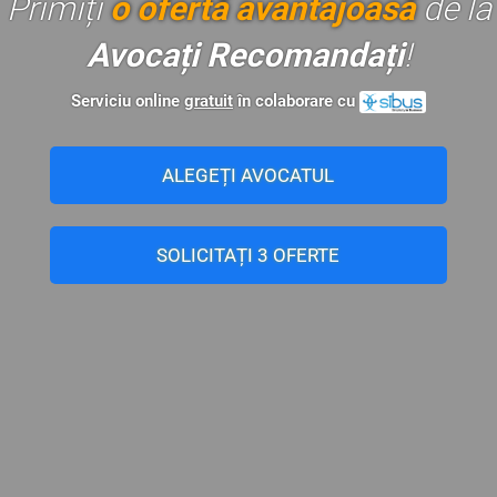
Primiți
o ofertă avantajoasă
de la
Avocați Recomandați
!
Serviciu online
gratuit
în colaborare cu
ALEGEȚI AVOCATUL
SOLICITAȚI 3 OFERTE