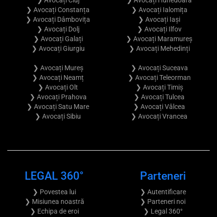
❯ Avocați Cluj
❯ Avocați Hunedoara
❯ Avocați Constanța
❯ Avocați Ialomița
❯ Avocați Dâmbovița
❯ Avocați Iași
❯ Avocați Dolj
❯ Avocați Ilfov
❯ Avocați Galați
❯ Avocați Maramureș
❯ Avocați Giurgiu
❯ Avocați Mehedinți
❯ Avocați Mureș
❯ Avocați Suceava
❯ Avocați Neamț
❯ Avocați Teleorman
❯ Avocați Olt
❯ Avocați Timiș
❯ Avocați Prahova
❯ Avocați Tulcea
❯ Avocați Satu Mare
❯ Avocați Vâlcea
❯ Avocați Sibiu
❯ Avocați Vrancea
LEGAL 360°
Parteneri
❯ Povestea lui
❯ Autentificare
❯ Misiunea noastră
❯ Parteneri noi
❯ Echipa de eroi
❯ Legal 360°