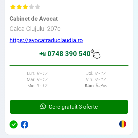
Cabinet de Avocat
Calea Clujului 207c
https://avocatraduclaudia.ro
📲
0748 390 540
Lun:
9 - 17
Joi:
9 - 17
Mar:
9 - 17
Vin:
9 - 17
Mie:
9 - 17
Sâm
:
Închis
Cere gratuit 3 oferte