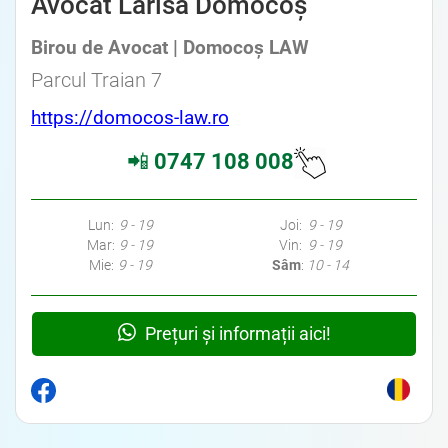
Avocat Larisa Domocoș
Birou de Avocat | Domocoș LAW
Parcul Traian 7
https://domocos-law.ro
📲
0747 108 008
Lun:
9 - 19
Joi:
9 - 19
Mar:
9 - 19
Vin:
9 - 19
Mie:
9 - 19
Sâm
:
10 - 14
Prețuri și informații aici!