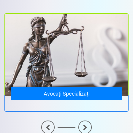
Avocați Specializați
<
>