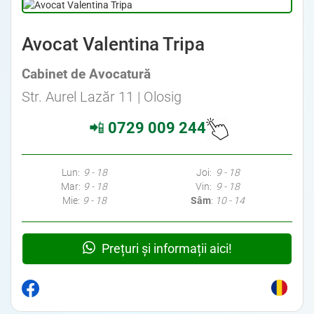
Avocat Valentina Tripa
Cabinet de Avocatură
Str. Aurel Lazăr 11 | Olosig
📲
0729 009 244
Lun:
9 - 18
Joi:
9 - 18
Mar:
9 - 18
Vin:
9 - 18
Mie:
9 - 18
Sâm
:
10 - 14
Prețuri și informații aici!