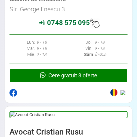
Str. George Enescu 3
📲
0748 575 095
Lun:
9 - 18
Joi:
9 - 18
Mar:
9 - 18
Vin:
9 - 18
Mie:
9 - 18
Sâm
:
Închis
Cere gratuit 3 oferte
Avocat Cristian Rusu