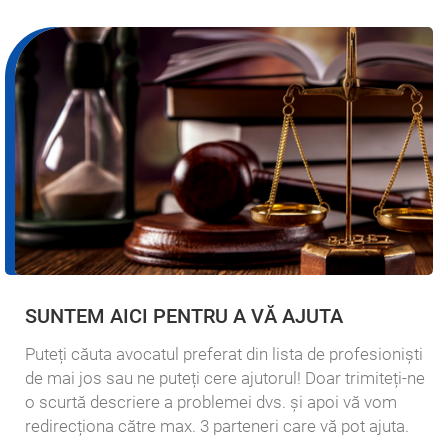
SUNTEM AICI PENTRU A VĂ AJUTA
Puteți căuta avocatul preferat din lista de profesioniști
de mai jos sau ne puteți cere ajutorul! Doar trimiteți-ne
o scurtă descriere a problemei dvs. și apoi vă vom
redirecționa către max. 3 parteneri care vă pot ajuta.