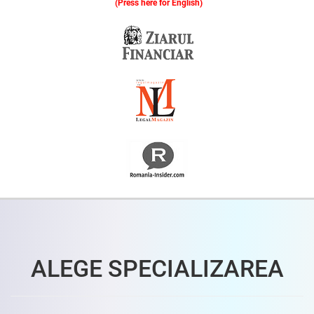
(Press here for English)
Oferim consultanță online gratuită și acces non-stop la specialiștii noștri. Solicitați gratuit 3 oferte și comparați prețul și serviciile înainte de a vă decide.
ALEGE SPECIALIZAREA